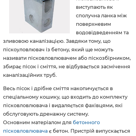
виступають як
сполучна ланка між
поверхневим
водовідведенням та
зливовою каналізацією. Завдяки тому, що
піскоуловлювач із бетону, який ще можуть
називати пісковловлювачем або піскозбірником,
збирає пісок і сміття, не відбувається засмічення
каналізаційних труб.
Весь пісок і дрібне сміття накопичується в
спеціальному кошику, що входить до комплекту
пісковловлювача і видаляється фахівцями, які
обслуговують дренажну систему.
Основним матеріалом для
бетонного
пісковловлювача
є бетон. Пристрій випускається