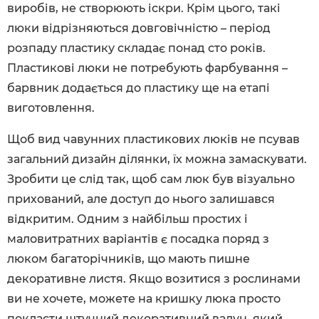
виробів, не створюють іскри. Крім цього, такі
люки відрізняються довговічністю – період
розпаду пластику складає понад сто років.
Пластикові люки не потребують фарбування –
барвник додається до пластику ще на етапі
виготовлення.
Щоб вид чавунних пластикових люків не псував
загальний дизайн ділянки, їх можна замаскувати.
Зробити це слід так, щоб сам люк був візуально
прихований, але доступ до нього залишався
відкритим. Одним з найбільш простих і
маловитратних варіантів є посадка поряд з
люком багаторічників, що мають пишне
декоративне листя. Якщо возитися з рослинами
ви не хочете, можете на кришку люка просто
покласти штучний декоративний валун, який