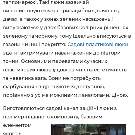
тепломережі. Такі люки зазвичай
використовуються на присадибних ділянках,
дачах, а також у зонах зелених насаджень і
випускаються у двох базових колірних рішеннях:
зеленому та чорному, тому ідеально вписуються в
газони чи інші покриття.
Садові пластикові люки
здатні витримувати навантаження до півтори
тонни. Основними перевагами сучасних
пластикових люків є довговічність, естетичність
та невелика вага. Вони не потребують
фарбування і відрізняються доступною,
порівняно з усіма можливими аналогами, ціною.
Виготовляються садові каналізаційні люки з
полімер-піщаного композиту, базовим
елементом
якого є