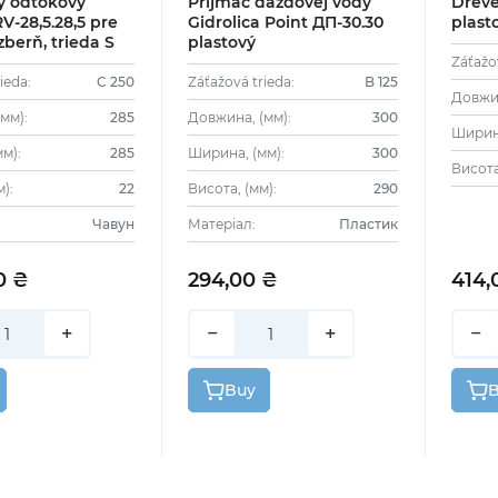
ý odtokový
Príjmač dažďovej vody
Dreve
RV-28,5.28,5 pre
Gidrolica Point ДП-30.30
plast
berň, trieda S
plastový
Záťažo
ieda:
C 250
Záťažová trieda:
B 125
Довжин
мм):
285
Довжина, (мм):
300
Ширина
м):
285
Ширина, (мм):
300
Висота
):
22
Висота, (мм):
290
Чавун
Матеріал:
Пластик
0 ₴
294,00 ₴
414,
+
−
+
−
Buy