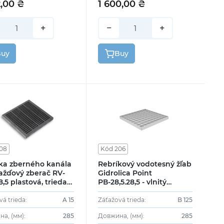
2,00 ₴
1 600,00 ₴
+
−
+
Buy
Buy
08
Kód 206
ka zberného kanála
Rebríkový vodotesný žľab
ažďový zberač RV-
Gidrolica Point
8,5 plastová, trieda
РВ-28,5.28,5 - vlnitý
oceľový pozinkovaný,
trieda В125
vá trieda:
A 15
Záťažová trieda:
B 125
а, (мм):
285
Довжина, (мм):
285