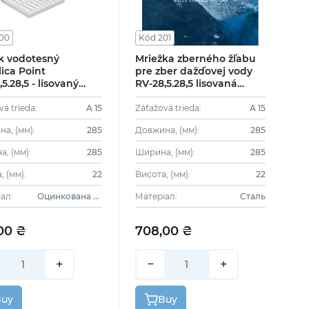
00
Kód 201
k vodotesný
Mriežka zberného žľabu
lica Point
pre zber dažďovej vody
5.28,5 - lisovaný
RV-28,5.28,5 lisovaná
vý pozinkovaný,
nerezová oceľ
a А15
vá trieda:
A 15
Záťažová trieda:
A 15
а, (мм):
285
Довжина, (мм):
285
, (мм):
285
Ширина, (мм):
285
, (мм):
22
Висота, (мм):
22
ал:
Оцинкована сталь
Матеріал:
Сталь
00 ₴
708,00 ₴
+
−
+
Buy
Buy