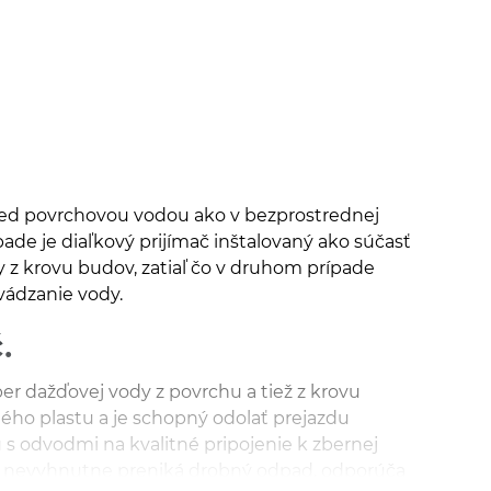
pred povrchovou vodou ako v bezprostrednej
pade je diaľkový prijímač inštalovaný ako súčasť
y z krovu budov, zatiaľ čo v druhom prípade
vádzanie vody.
.
ber dažďovej vody z povrchu a tiež z krovu
ého plastu a je schopný odolať prejazdu
s odvodmi na kvalitné pripojenie k zbernej
ača nevyhnutne preniká drobný odpad, odporúča