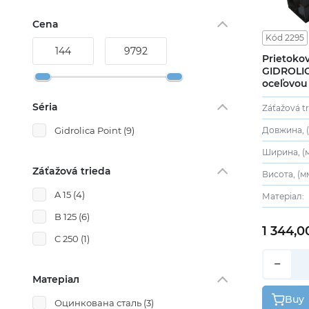
Cena
Kód 2295
Prietokov
GIDROLIC
oceľovou
2295
Séria
Záťažová tr
Довжина, (
Gidrolica Point
(9)
Ширина, (м
Záťažová trieda
Висота, (мм
A 15
(4)
Матеріал:
B 125
(6)
1 344,0
C 250
(1)
−
Матеріал
Buy
Оцинкована сталь
(3)