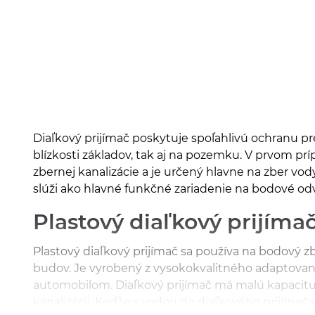
Diaľkový prijímač poskytuje spoľahlivú ochranu 
blízkosti základov, tak aj na pozemku. V prvom prí
zbernej kanalizácie a je určený hlavne na zber vod
slúži ako hlavné funkčné zariadenie na bodové od
Plastový diaľkový prijímač
Plastový diaľkový prijímač sa používa na bodový z
budov. Je vyrobený z vysokokvalitného adaptovan
automobilom. Diaľkový prijímač má malú kapacitu 
kanalizácii. Keďže s vodou do diaľkového prijím