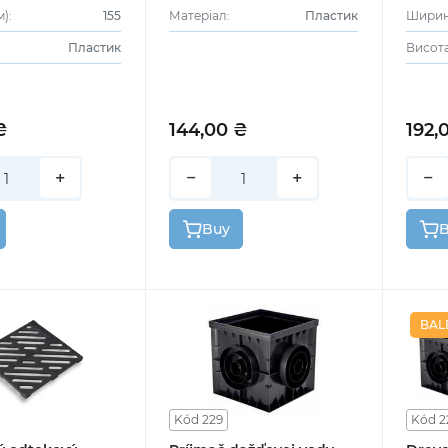
):
155
Матеріал:
Пластик
Ширина
Пластик
Висота
₴
144,00 ₴
192,
+
−
+
−
Buy
BAL
Kód 229
Kód 2