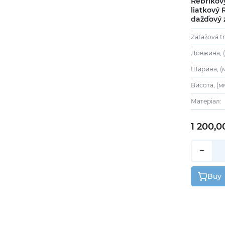
Rebríkov
liatkový 
dažďový z
Záťažová tr
Довжина, (
Ширина, (м
Висота, (мм
Матеріал:
1 200,0
−
Buy