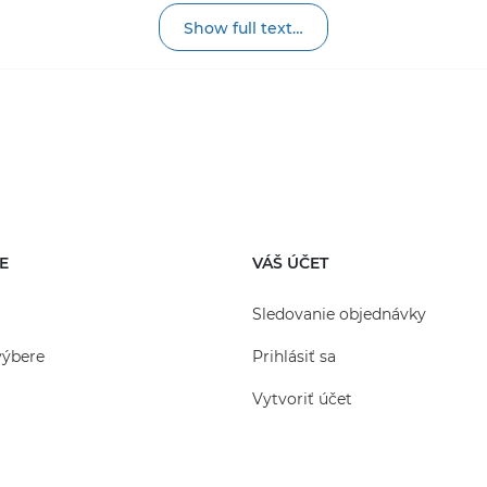
é slúžia na zabránenie vzniku nepríjemných
Show full text…
, ktoré je potrebné pravidelne čistiť.
kového prijímača inštaláciou plastových boxov jeden na d
e sa vyrábajú v rôznych veľkostiach a farbách. Navrchu j
 alebo pocínkovaného liatiny, jednoduchej alebo pocínk
ho odpadu do vodovodov.
č.
to typ diaľkových prijímačov v oblasti so strednou inte
E
VÁŠ ÚČET
Sledovanie objednávky
výbere
Prihlásiť sa
Vytvoriť účet