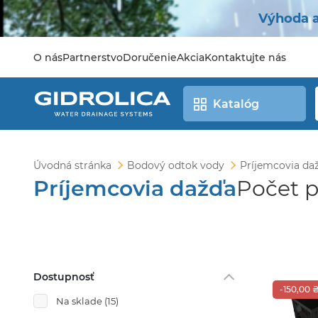
Výhoda a
O nás
Partnerstvo
Doručenie
Akcia
Kontaktujte nás
Katalóg
Úvodná stránka
Bodový odtok vody
Príjemcovia da
Príjemcovia dažďa
Počet p
Dostupnosť
-150,00 
Na sklade
(15)