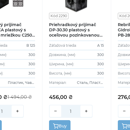
Kód 2290
Kód 2
ý prijímač
Priehradkový prijímač
Rebrí
A plastový s
DP-30.30 plastový s
Gidro
 mriežkou C250
oceľovou pozinkovanou
РВ-28,
mriežkou
oceľo
tried
ieda:
B 125
Záťažová trieda:
A 15
Záťažo
мм):
300
Довжина, (мм):
300
Довжин
м):
300
Ширина, (мм):
300
Ширина
):
300
Висота, (мм):
300
Висота
Пластик, Чавун
Матеріал:
Сталь, Пластик
Матері
0 ₴
456,00 ₴
276,
1 494,00 ₴
+
−
+
−
Buy