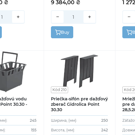
0 ₴
9 384,00 ₴
1 27
+
−
+
−
Buy
Kód 210
Kód 2
ažďovú vodu
Priečka-sifón pre dažďový
Mriež
 Point 30.30 -
zberač Gidrolica Point
pre d
30.30
28,5.2
A
мм):
245
Ширина, (мм):
250
Záťažo
м):
155
Висота, (мм):
242
Довжин