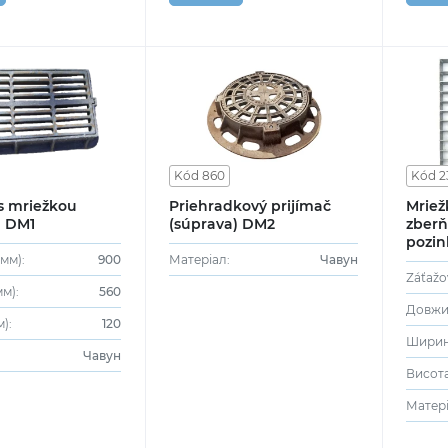
Kód 860
Kód 2
s mriežkou
Priehradkový prijímač
Mriež
) DM1
(súprava) DM2
zberň
pozin
V
мм):
900
Матеріал:
Чавун
Záťažo
м):
560
Довжин
):
120
Ширина
Чавун
Висота
Матері