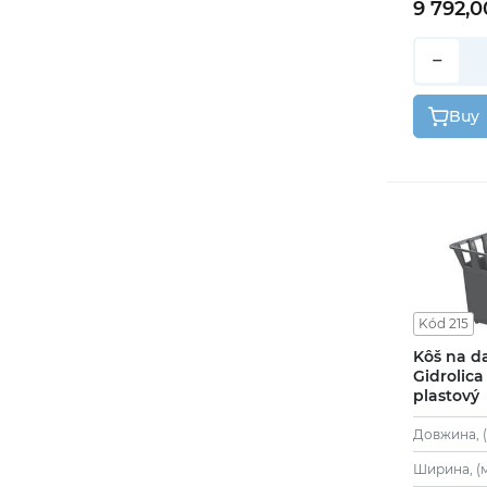
9 792,0
−
Buy
Kód 215
Kôš na d
Gidrolica
plastový
Довжина, (
Ширина, (м