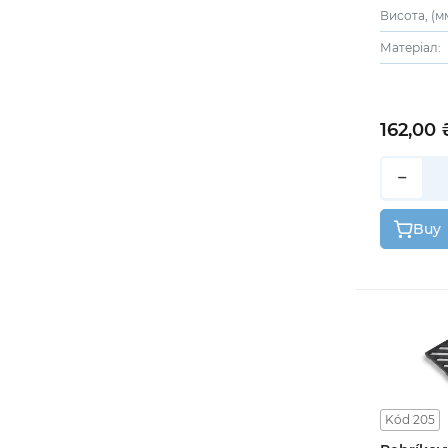
Висота, (мм
Матеріал:
162,00 
−
Buy
Kód 205