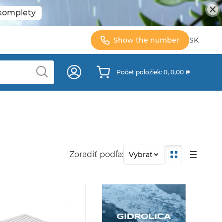
 komplety
Show the number
SK
Počet položiek: 0, 0,00 ₴
Zoradiť podľa:
Vybrať