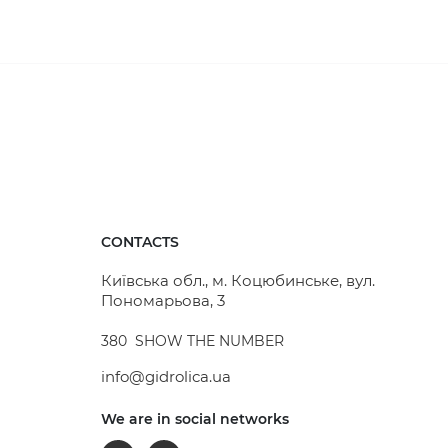
ruhý. Takto je možné vytvoriť celú revíznu
e diaľkový prijímač uzavretý dekoratívnymi
ovanej ocele, alebo z adaptovaného plastu. Tieto
nzitou automobilového premávky, pretože je
CONTACTS
Київська обл., м. Коцюбинське, вул.
Пономарьова, 3
380
SHOW THE NUMBER
info@gidrolica.ua
We are in social networks