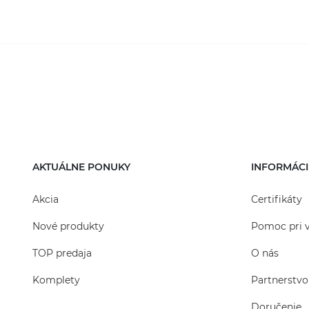
sa nainštalovať špeciálne sifónové prekážky, ktor
zápachov z kanalizácie, a tiež vedro na zber odpadu
Pri potrebe je možné zvýšiť výšku plastového diaľ
studňu, ktorá vydrží veľmi dlho. Diaľkové prijímač
mriežkami, ktoré sú vyrobené z vysokopevnostného
mriežky tiež kvalitne bránia vniknutiu už väčšie
Liatinový diaľkový prijíma
Použitie liatinovej mriežky umožňuje používať ten
AKTUÁLNE PONUKY
INFORMÁCI
schopný odolať zaťaženiu až do 12 ton.
Akcia
Certifikáty
Nové produkty
Pomoc pri 
TOP predaja
O nás
Komplety
Partnerstvo
Doručenie