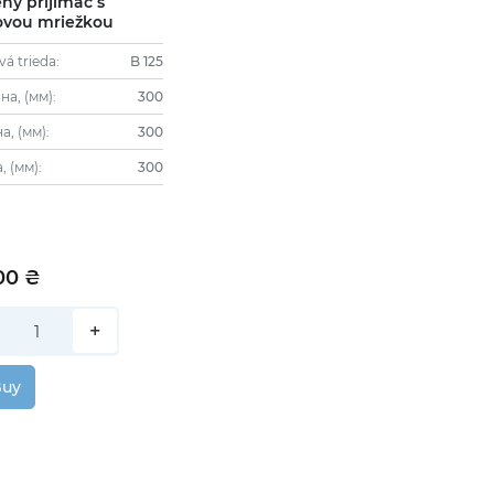
ný prijímač s
ovou mriežkou
vá trieda:
B 125
а, (мм):
300
, (мм):
300
, (мм):
300
00 ₴
+
Buy