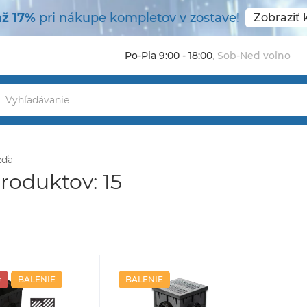
ž 17%
pri nákupe kompletov v zostave!
Zobraziť
Po-Pia 9:00 - 18:00
,
Sob-Ned voľno
žďa
roduktov: 15
₴
BALENIE
BALENIE