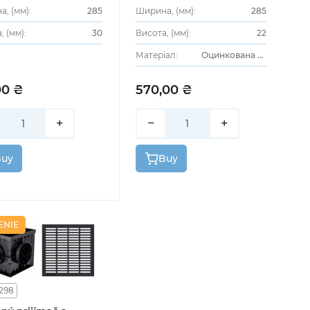
, (мм):
285
Ширина, (мм):
285
, (мм):
30
Висота, (мм):
22
Матеріал:
Оцинкована сталь
00 ₴
570,00 ₴
+
−
+
Buy
Buy
ENIE
298