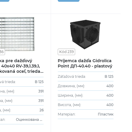
36
Kód 239
ka pre dažďový
Príjemca dažďa Gidrolica
 40x40 RV-39,1.39,1,
Point ДП-40.40 - plastový
kovaná oceľ, trieda
Záťažová trieda:
B 125
vá trieda:
B 125
Довжина, (мм):
400
а, (мм):
391
Ширина, (мм):
400
, (мм):
391
Висота, (мм):
400
, (мм):
26
Матеріал:
Пластик
ал:
Оцинкована сталь