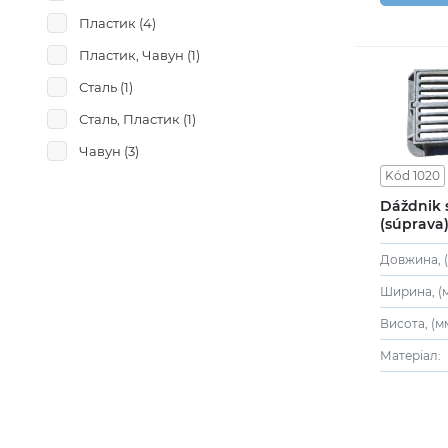
Пластик
(4)
Пластик, Чавун
(1)
Сталь
(1)
Сталь, Пластик
(1)
Чавун
(3)
Kód 1020
Dáždnik 
(súprava
Довжина, (
Ширина, (м
Висота, (мм
Матеріал: