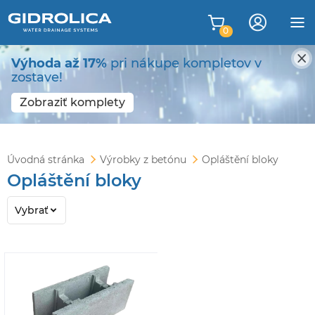
0
Výhoda až 17%
pri nákupe kompletov v
zostave!
Zobraziť komplety
Úvodná stránka
Výrobky z betónu
Opláštění bloky
Opláštění bloky
Vybrať