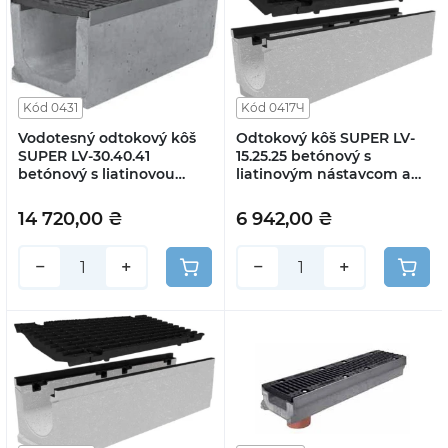
Kód 0431
Kód 0417Ч
Vodotesný odtokový kôš
Odtokový kôš SUPER LV-
SUPER LV-30.40.41
15.25.25 betónový s
betónový s liatinovou
liatinovým nástavcom a
štrbinovou mriežkou
mriežkou s chrómovaným
(súprava)
povrchom (súprava)
14 720,00 ₴
6 942,00 ₴
−
+
−
+