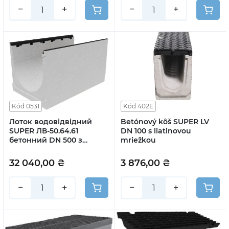
−
+
−
+
Kód 0531
Kód 402E
Лоток водовідвідний
Betónový kôš SUPER LV
SUPER ЛВ-50.64.61
DN 100 s liatinovou
бетонний DN 500 з
mriežkou
решіткою щілинною
чавунною кл. E
32 040,00 ₴
3 876,00 ₴
(комплект)
−
+
−
+