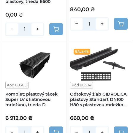
plastový, trieda E600
840,00 ₴
0,00 ₴
−
+
−
+
BALENIE
Kód 0830D
Kód 80304
Komplet: plastový tácek
Odtokový žľab GIDROLICA
Super LV s liatinovou
plastový Standart DN100
mriežkou, trieda D
H80 s plastovou mriežkou
A15 80304
6 912,00 ₴
660,00 ₴
−
+
−
+