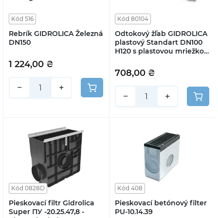
Kód 516
Kód 80104
Rebrík GIDROLICA Železná
Odtokový žľab GIDROLICA
DN150
plastový Standart DN100
H120 s plastovou mriežkou
A15
1 224,00 ₴
708,00 ₴
−
+
−
+
Kód 0828D
Kód 408
Pieskovací filtr Gidrolica
Pieskovací betónový filter
Super ПУ -20.25.47,8 -
PU-10.14.39