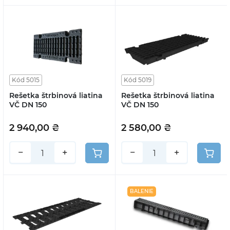
Kód 5015
Kód 5019
Rešetka štrbinová liatina
Rešetka štrbinová liatina
VČ DN 150
VČ DN 150
2 940,00 ₴
2 580,00 ₴
−
+
−
+
BALENIE