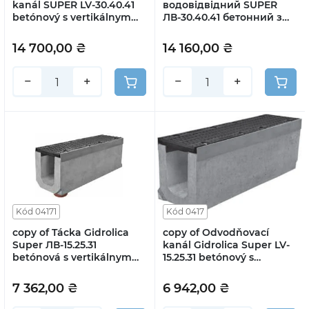
kanál SUPER LV-30.40.41
водовідвідний SUPER
betónový s vertikálnym
ЛВ-30.40.41 бетонний з
odtokom s mriežkou
решіткою щілинною
štrbinovou liatinovou
чавунною (комплект)
14 700,00 ₴
14 160,00 ₴
(súprava)
−
+
−
+
Kód 04171
Kód 0417
copy of Tácka Gidrolica
copy of Odvodňovací
Super ЛВ-15.25.31
kanál Gidrolica Super LV-
betónová s vertikálnym
15.25.31 betónový s
vodovodom s mriežkou
mriežkou štrbinovou
štrbinovou liatinovou
liatinovou (súprava)
7 362,00 ₴
6 942,00 ₴
(súprava)