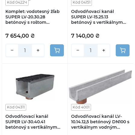
Kód 0422Ч
Kód 04151
Komplet: vodotesný žľab
Odvodňovací kanál
SUPER LV-20.30.28
SUPER LV-15.25.13
betónový s roštom
betónový s vertikálnym
súčiastkovým železným
odtokom s mriežkou
VCH, trieda E
štrbinovou liatinovou
7 654,00 ₴
7 140,00 ₴
(súprava)
−
+
−
+
Kód 04311
Kód 4001
Odvodňovací kanál
Odvodňovací kanál LV-
SUPER LV-30.40.41
10.14.12,5 betónový DN100 s
betónový s vertikálnym
vertikálnym vodným
odtokom s mriežkou
výlevom