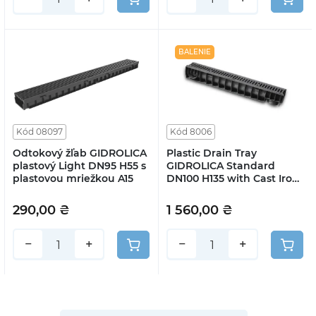
BALENIE
Kód 08097
Kód 8006
Odtokový žľab GIDROLICA
Plastic Drain Tray
plastový Light DN95 H55 s
GIDROLICA Standard
plastovou mriežkou A15
DN100 H135 with Cast Iron
Grate C250
290,00 ₴
1 560,00 ₴
−
+
−
+