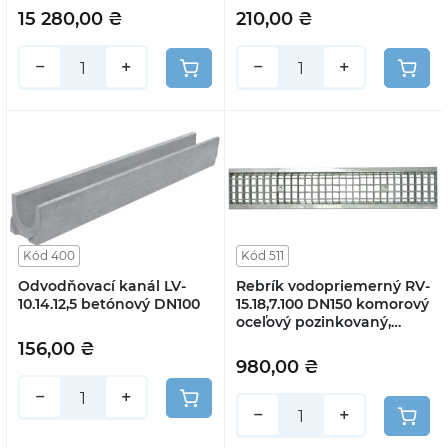
štrbinovou liatinovou
15 280,00 ₴
210,00 ₴
(súprava)
−
+
−
+
Kód 400
Kód 511
Odvodňovací kanál LV-
Rebrík vodopriemerný RV-
10.14.12,5 betónový DN100
15.18,7.100 DN150 komorový
oceľový pozinkovaný,
trieda V
156,00 ₴
980,00 ₴
−
+
−
+