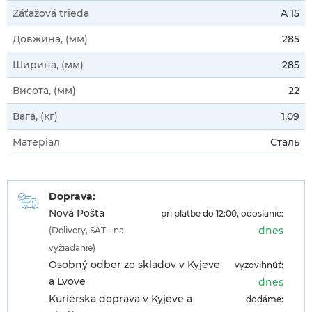
Záťažová trieda
A 15
Довжина, (мм)
285
Ширина, (мм)
285
Висота, (мм)
22
Вага, (кг)
1,09
Матеріал
Сталь
Doprava:
Nová Pošta
pri platbe do 12:00, odoslanie:
dnes
(Delivery, SAT - na
vyžiadanie)
Osobný odber zo skladov v Kyjeve
vyzdvihnúť:
a Lvove
dnes
Kuriérska doprava v Kyjeve a
dodáme: