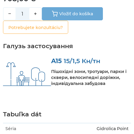
−
+
Vložiť do košíka
Potrebujete konzultáciu?
Галузь застосування
A15
15/1,5 Кн/тн
Пішохідні зони, тротуари, парки і
сквери, велосипедні доріжки,
індивідуальна забудова
Tabuľka dát
Séria
Gidrolica Point