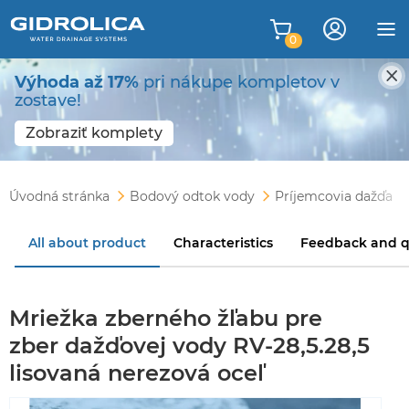
0
Výhoda až 17%
pri nákupe kompletov v
zostave!
Zobraziť komplety
Úvodná stránka
Bodový odtok vody
Príjemcovia dažďa
All about product
Characteristics
Feedback and q
Mriežka zberného žľabu pre
zber dažďovej vody RV-28,5.28,5
lisovaná nerezová oceľ