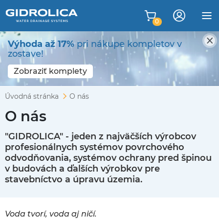
0
Výhoda až 17%
pri nákupe kompletov v
zostave!
Zobraziť komplety
Úvodná stránka
O nás
O nás
"GIDROLICA" - jeden z najväčších výrobcov
profesionálnych systémov povrchového
odvodňovania, systémov ochrany pred špinou
v budovách a ďalších výrobkov pre
stavebníctvo a úpravu územia.
Voda tvorí, voda aj ničí.