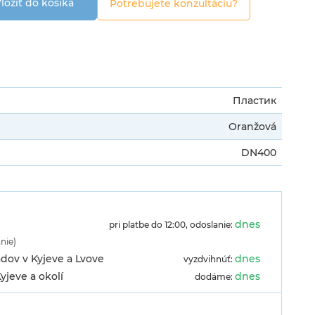
ložiť do košíka
Potrebujete konzultáciu?
Пластик
Oranžová
DN400
dnes
pri platbe do 12:00, odoslanie:
anie)
dov v Kyjeve a Lvove
dnes
vyzdvihnúť:
yjeve a okolí
dnes
dodáme: