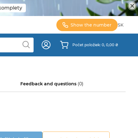
 komplety
Show the number
SK
Počet položiek: 0, 0,00 ₴
Feedback and questions
(0)