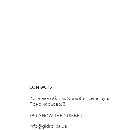
CONTACTS
Київська обл., м. Коцюбинське, вул.
Пономарьова, 3
380
SHOW THE NUMBER
info@gidrolica.ua