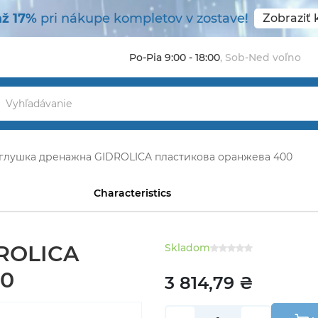
ž 17%
pri nákupe kompletov v zostave!
Zobraziť
Po-Pia 9:00 - 18:00
,
Sob-Ned voľno
глушка дренажна GIDROLICA пластикова оранжева 400
Characteristics
ROLICA
Skladom
00
3 814,79 ₴