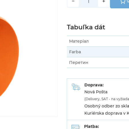
−
+
V
Tabuľka dát
Матеріал
Farba
Перетин
Doprava:
Nová Pošta
(Delivery, SAT - na vyžiad
Osobný odber zo skla
Kuriérska doprava v K
Platba: