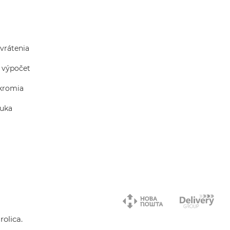
vrátenia
 výpočet
kromia
nuka
olica.