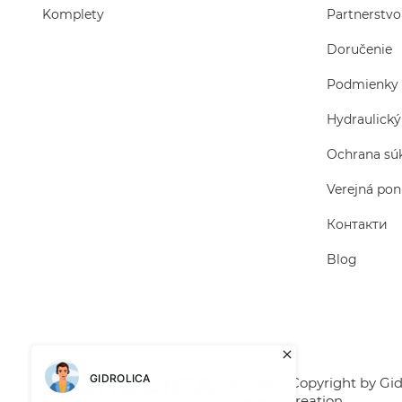
Komplety
Partnerstvo
Doručenie
Podmienky 
Hydraulický
Ochrana sú
Verejná po
Контакти
Blog
© 2026 - Copyright by Gidr
Website creation