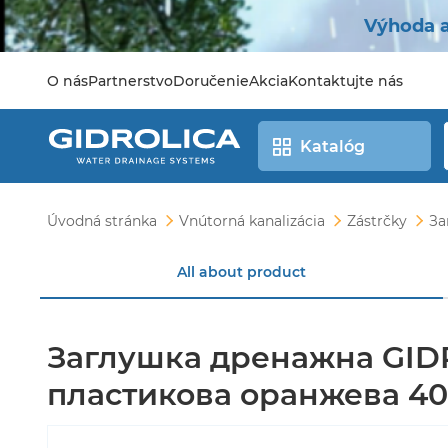
Výhoda a
O nás
Partnerstvo
Doručenie
Akcia
Kontaktujte nás
Katalóg
Úvodná stránka
Vnútorná kanalizácia
Zástrčky
За
All about product
Заглушка дренажна GID
пластикова оранжева 4