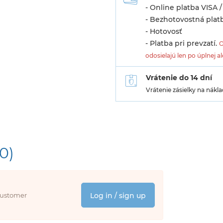
- Online platba VISA 
- Bezhotovostná platb
- Hotovosť
- Platba pri prevzatí.
O
odosielajú len po úplnej a
Vrátenie do 14 dní
Vrátenie zásielky na nák
(0)
 customer
Log in / sign up