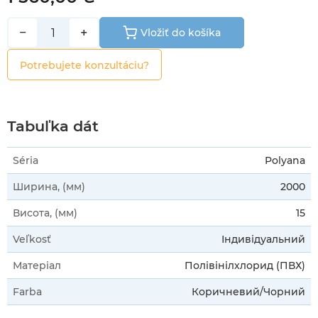
−
+
Vložiť do košíka
Potrebujete konzultáciu?
Tabuľka dát
Séria
Polyana
Ширина, (мм)
2000
Висота, (мм)
15
Veľkosť
Індивідуальний
Матеріал
Полівінілхлорид (ПВХ)
Farba
Коричневий/Чорний