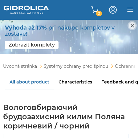
0
Výhoda až 17%
pri nákupe kompletov v
zostave!
Zobraziť komplety
Úvodná stránka
Systémy ochrany pred špinou
Ochranné 
All about product
Characteristics
Feedback and q
Вологовбираючий
брудозахисний килим Поляна
коричневий / чорний