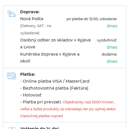
Doprava:
Nová Pošta
pri platbe do 12:00, odoslanie:
dnes
(Delivery, SAT - na
vyžiadanie)
Osobný odber zo skladov v Kyjeve
vyzdvihnúť:
a Lvove
dnes
Kuriérska doprava v Kyjeve a
dodáme:
okolí
dnes
Platba:
- Online platba VISA / MasterCard
- Bezhotovostná platba (Faktúra)
- Hotovosť
- Platba pri prevzatí.
Objednávky nad 5000 hrivien,
veľké a ťažké produkty sa odosielajú len po úplnej alebo
čiastočnej platbe vopred
Vrátenie do 14 dní