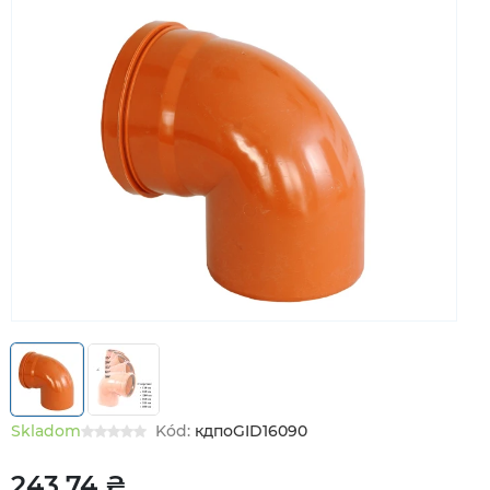
Skladom
Kód:
кдпоGID16090
243,74 ₴