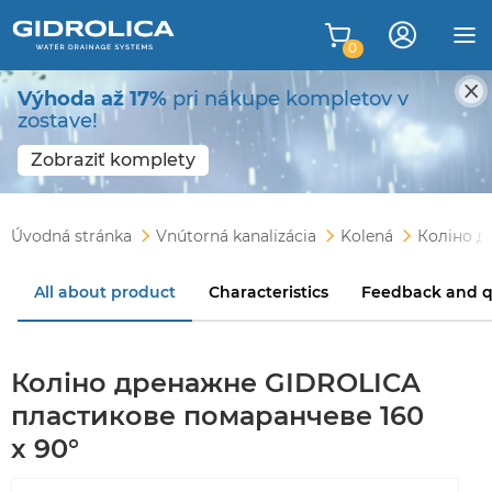
0
Výhoda až 17%
pri nákupe kompletov v
zostave!
Zobraziť komplety
Úvodná stránka
Vnútorná kanalizácia
Kolená
Коліно д
All about product
Characteristics
Feedback and q
Коліно дренажне GIDROLICA
пластикове помаранчеве 160
х 90°