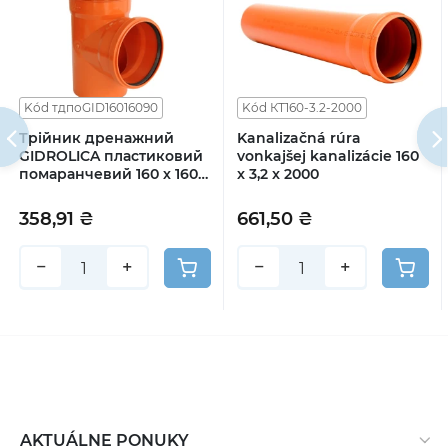
Kód тдпоGID16016090
Kód КТ160-3.2-2000
Трійник дренажний
Kanalizačná rúra
GIDROLICA пластиковий
vonkajšej kanalizácie 160
помаранчевий 160 х 160 х
x 3,2 x 2000
90°
358,91 ₴
661,50 ₴
−
+
−
+
AKTUÁLNE PONUKY