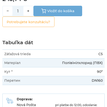
−
+
Vložiť do košíka
Potrebujete konzultáciu?
Tabuľka dát
Záťažová trieda
C5
Матеріал
Полівінілхлорид (ПВХ)
Кут °
90°
Перетин
DN160
Doprava:
Nová Pošta
pri platbe do 12:00, odoslanie: