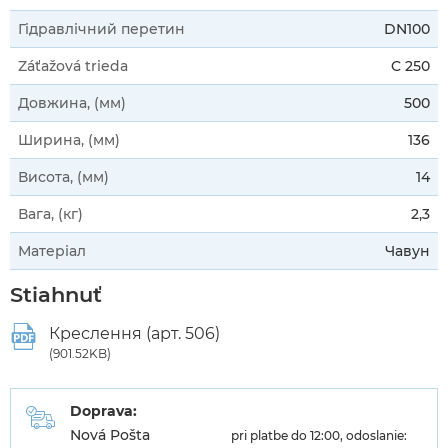
Гідравлічний перетин
DN100
Záťažová trieda
C 250
Довжина, (мм)
500
Ширина, (мм)
136
Висота, (мм)
14
Вага, (кг)
2,3
Матеріал
Чавун
Stiahnuť
Креслення (арт. 506)
(901.52KB)
Doprava:
Nová Pošta
pri platbe do 12:00, odoslanie: