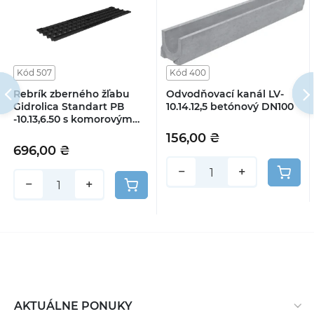
Kód 507
Kód 400
Rebrík zberného žľabu
Odvodňovací kanál LV-
Gidrolica Standart РВ
10.14.12,5 betónový DN100
-10.13,6.50 s komorovým
liatým železným VCH,
156,00 ₴
trieda С250
696,00 ₴
−
+
−
+
AKTUÁLNE PONUKY