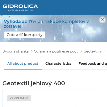
Výhoda až 17%
pri nákupe kompletov v
zostave!
Zobraziť komplety
Úvodná stránka
Ochrana a posilnenie pôdy
Geotextílie
All about product
Characteristics
Feedback and q
Geotextil jehlový 400
VYPREDANÉ