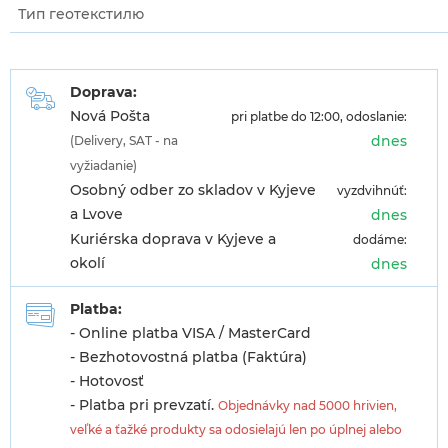
Тип геотекстилю
Doprava:
Nová Pošta
pri platbe do 12:00, odoslanie:
dnes
(Delivery, SAT - na
vyžiadanie)
Osobný odber zo skladov v Kyjeve
vyzdvihnúť:
a Lvove
dnes
Kuriérska doprava v Kyjeve a
dodáme:
okolí
dnes
Platba:
- Online platba VISA / MasterCard
- Bezhotovostná platba (Faktúra)
- Hotovosť
- Platba pri prevzatí.
Objednávky nad 5000 hrivien,
veľké a ťažké produkty sa odosielajú len po úplnej alebo