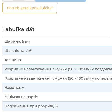
Potrebujete konzultáciu?
Tabuľka dát
Ширина, (мм)
Щільність, г/м²
Товщина
Розривне навантаження смужки (50 × 100 мм) у поздов
Розривне навантаження смужки (50 × 100 мм) у попере
Намотка, м
Мінімальна партія
Подовження при розриві, %