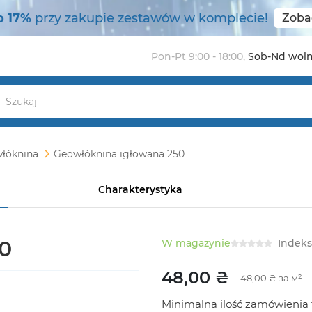
o 17%
przy zakupie zestawów w komplecie!
Zoba
Pon-Pt 9:00 - 18:00
,
Sob-Nd wol
łóknina
Geowłóknina igłowana 250
Charakterystyka
0
W magazynie
Indeks
48,00 ₴
48,00 ₴ за м²
Minimalna ilość zamówienia t