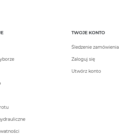
JE
TWOJE KONTO
Śledzenie zamówienia
yborze
Zaloguj się
Utwórz konto
o
rotu
hydrauliczne
ywatności