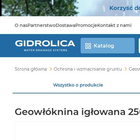
Korzyść d
O nas
Partnerstwo
Dostawa
Promocje
Kontakt z nami
Katalog
Strona główna
Ochrona i wzmacnianie gruntu
Geow
Wszystko o produkcie
Geowłóknina igłowana 25