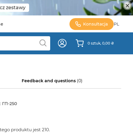
cz zestawy
ne
Konsultacja
PL
0 sztuk, 0,00 ₴
Feedback and questions
(0)
:
ГП-250
ego produktu jest 210.