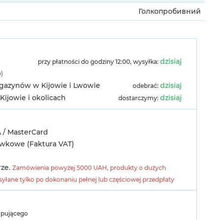
Голкопробивний
dzisiaj
przy płatności do godziny 12:00, wysyłka:
e)
agazynów w Kijowie i Lwowie
dzisiaj
odebrać:
Kijowie i okolicach
dzisiaj
dostarczymy:
A / MasterCard
ówkowe (Faktura VAT)
rze.
Zamówienia powyżej 5000 UAH, produkty o dużych
yłane tylko po dokonaniu pełnej lub częściowej przedpłaty
upującego