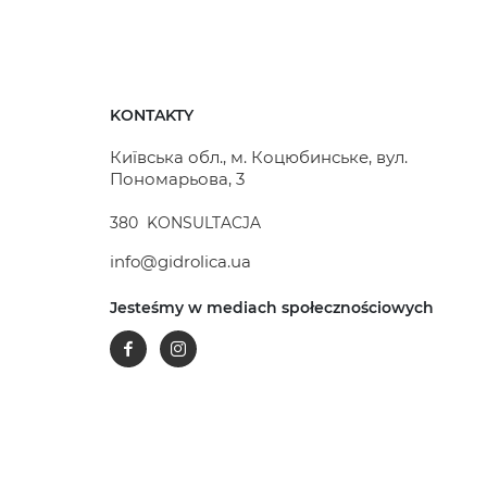
KONTAKTY
Київська обл., м. Коцюбинське, вул.
Пономарьова, 3
380
KONSULTACJA
info@gidrolica.ua
Jesteśmy w mediach społecznościowych
Facebook
Instagram