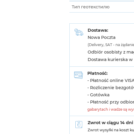
Тип геотекстилю
Dostawa:
Nowa Poczta
(Delivery, SAT - na żądani
Odbiór osobisty z m
Dostawa kurierska w 
Płatność:
- Płatność online VIS
- Rozliczenie bezgot
- Gotówka
- Płatność przy odbio
gabarytach i wadze są wys
Zwrot w ciągu 14 dni
Zwrot wysyłki na koszt k