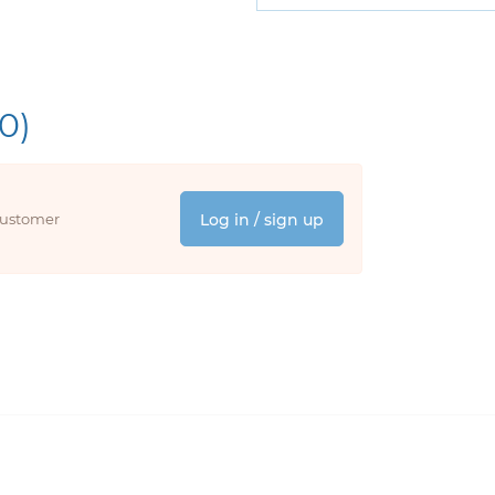
(0)
 customer
Log in / sign up