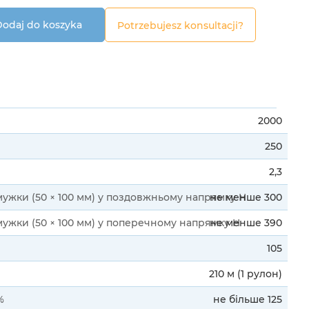
odaj do koszyka
Potrzebujesz konsultacji?
2000
250
2,3
жки (50 × 100 мм) у поздовжньому напрямку H
не менше 300
жки (50 × 100 мм) у поперечному напрямку H
не менше 390
105
210 м (1 рулон)
%
не більше 125