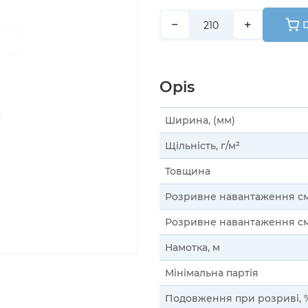
−
+
D
Opis
Ширина, (мм)
Щільність, г/м²
Товщина
Розривне навантаження сму
Розривне навантаження сму
Намотка, м
Мінімальна партія
Подовження при розриві, 