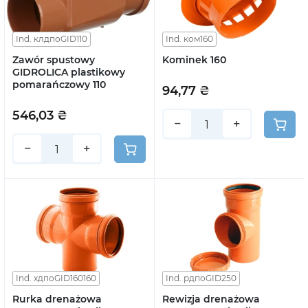
Ind. клдпоGID110
Ind. ком160
Zawór spustowy
Kominek 160
GIDROLICA plastikowy
pomarańczowy 110
94,77 ₴
546,03 ₴
−
+
−
+
Ind. хдпоGID160160
Ind. рдпоGID250
Rurka drenażowa
Rewizja drenażowa