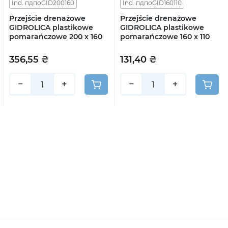
Ind. пдпоGID200160
Ind. пдпоGID160110
Przejście drenażowe
Przejście drenażowe
GIDROLICA plastikowe
GIDROLICA plastikowe
pomarańczowe 200 x 160
pomarańczowe 160 x 110
356,55 ₴
131,40 ₴
−
+
−
+