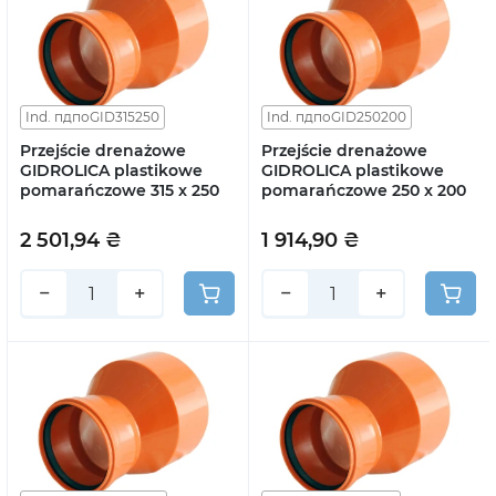
Ind. пдпоGID315250
Ind. пдпоGID250200
Przejście drenażowe
Przejście drenażowe
GIDROLICA plastikowe
GIDROLICA plastikowe
pomarańczowe 315 x 250
pomarańczowe 250 x 200
2 501,94 ₴
1 914,90 ₴
−
+
−
+