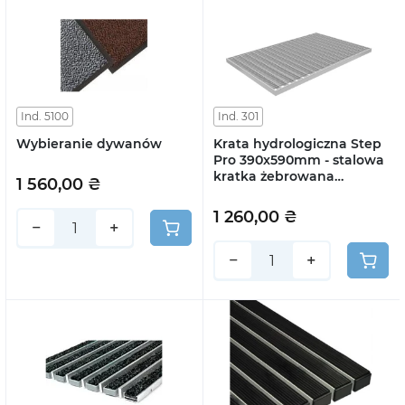
Ind. 5100
Ind. 301
Wybieranie dywanów
Krata hydrologiczna Step
Pro 390x590mm - stalowa
kratka żebrowana
1 560,00 ₴
ocynkowana
1 260,00 ₴
−
+
−
+