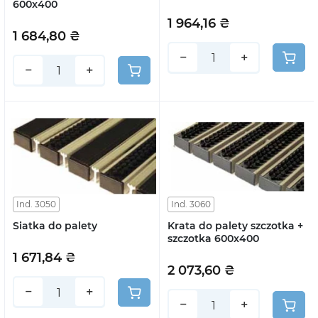
600x400
1 964,16 ₴
1 684,80 ₴
−
+
−
+
Ind. 3050
Ind. 3060
Siatka do palety
Krata do palety szczotka +
szczotka 600x400
1 671,84 ₴
2 073,60 ₴
−
+
−
+