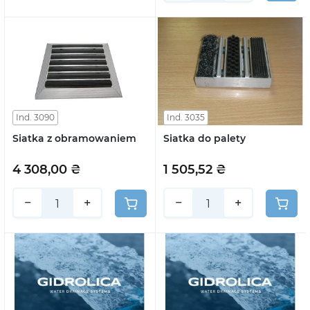
Ind. 3090
Ind. 3035
Siatka z obramowaniem
Siatka do palety
4 308,00 ₴
1 505,52 ₴
−
+
−
+