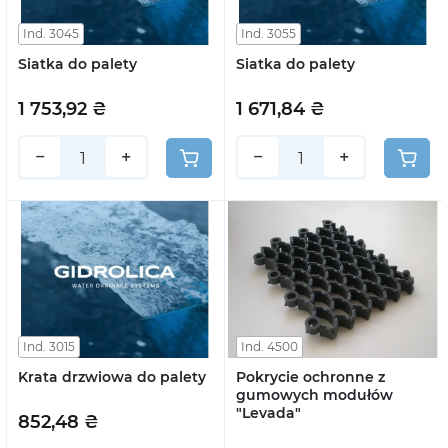
Ind. 3045
Ind. 3055
Siatka do palety
Siatka do palety
1 753,92 ₴
1 671,84 ₴
−
+
−
+
Ind. 3015
Ind. 4500
Krata drzwiowa do palety
Pokrycie ochronne z
gumowych modułów
"Levada"
852,48 ₴