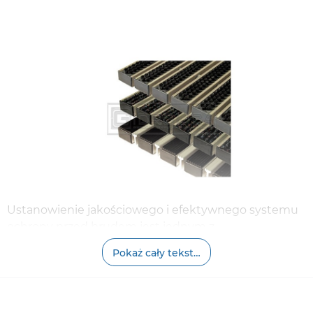
Ustanowienie jakościowego i efektywnego systemu
ochrony przed brudem jest jednym z
najważniejszych czynników zapewnienia czystości
Pokaż cały tekst…
pomieszczeń. Szczególnie istotne jest to dla
pomieszczeń, które codziennie odwiedza setki lub
tysiące osób. Centra handlowe, supermarkety,
kompleksy rozrywkowe, zadaszone stadiony, sale