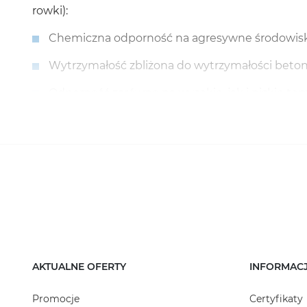
rowki):
Chemiczna odporność na agresywne środowisk
Wytrzymałość zbliżona do wytrzymałości bet
Odporność zarówno na wysokie, jak i niskie t
Wysoka odporność na wilgoć
Łatwość użycia
Optymalne połączenie ceny i jakości.
Nasi specjaliści zawsze są gotowi odpowiedzieć 
zadań każdego budownictwa.
AKTUALNE OFERTY
INFORMAC
Promocje
Certyfikaty