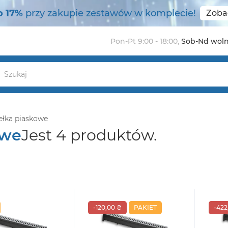
o 17%
przy zakupie zestawów w komplecie!
Zoba
Pon-Pt 9:00 - 18:00
,
Sob-Nd wol
łka piaskowe
owe
Jest 4 produktów.
-120,00 ₴
PAKIET
-422