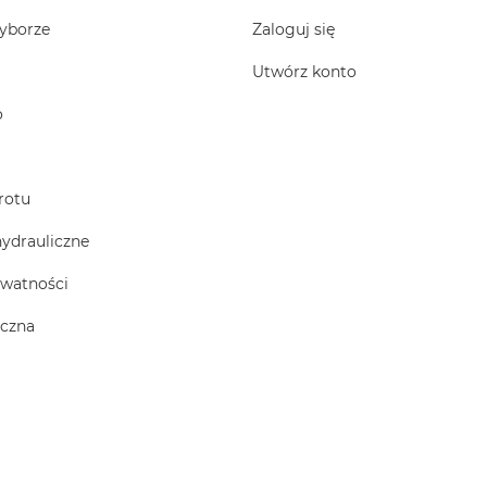
yborze
Zaloguj się
Utwórz konto
o
rotu
hydrauliczne
ywatności
iczna