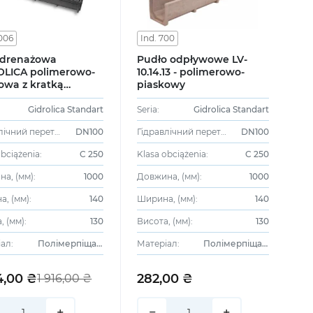
7006
Ind. 700
 drenażowa
Pudło odpływowe LV-
OLICA polimerowo-
10.14.13 - polimerowo-
owa z kratką
piaskowy
ną DN100 H130 art.
Gidrolica Standart
Seria:
Gidrolica Standart
Гідравлічний перетин:
DN100
Гідравлічний перетин:
DN100
obciążenia:
C 250
Klasa obciążenia:
C 250
а, (мм):
1000
Довжина, (мм):
1000
, (мм):
140
Ширина, (мм):
140
, (мм):
130
Висота, (мм):
130
ал:
Полімерпіщаний
Матеріал:
Полімерпіщаний
4,00 ₴
282,00 ₴
1 916,00 ₴
+
−
+