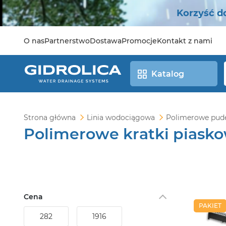
Korzyść d
O nas
Partnerstwo
Dostawa
Promocje
Kontakt z nami
Katalog
Strona główna
Linia wodociągowa
Polimerowe pude
Polimerowe kratki piask
Cena
PAKIET