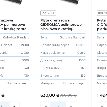
Ind. 7008
Ind. 
enażowa
Płyta drenażowa
Płyta
A polimerowo-
GIDROLICA polimerowo-
GIDR
z kratką ze stali
piaskowa z kratką
piask
nej DN100 H130
stalową ocynkowaną
żeliw
DN100 H130 art. 7008
7006
Gidrolica Standart
Seria:
Gidrolica Standart
Seria:
Гідравлічний перетин:
DN100
Гідравлічний перетин:
DN100
żenia:
C 250
Klasa obciążenia:
C 250
Klasa 
мм):
1000
Довжина, (мм):
1000
Довжин
м):
140
Ширина, (мм):
140
Ширина
):
130
Висота, (мм):
130
Висота
Полімерпіщаний
Матеріал:
Полімерпіщаний
Матері
0 ₴
630,00 ₴
1 49
750,00 ₴
+
−
+
−