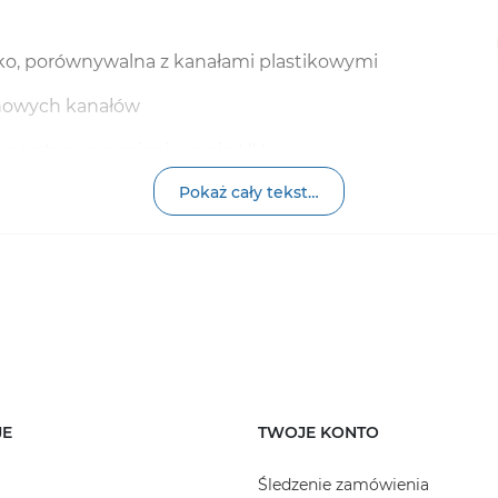
o, porównywalna z kanałami plastikowymi
onowych kanałów
emperatury, promieniowanie UV
Pokaż cały tekst…
na Państwa pytania, pomóc w wyborze optymalnej opcji
JE
TWOJE KONTO
Śledzenie zamówienia