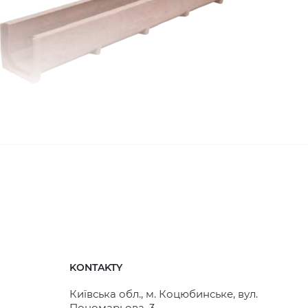
 systemu odprowadzania wody do rozwiązania
KONTAKTY
Київська обл., м. Коцюбинське, вул.
Пономарьова, 3