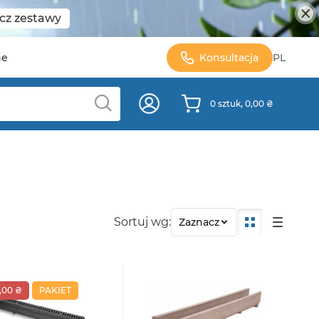
cz zestawy
ne
Konsultacja
PL
0 sztuk, 0,00 ₴
Sortuj wg:
Zaznacz
,00 ₴
PAKIET