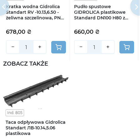
Kratka wodna Gidrolica
Pudło spustowe
Standart RV -10.13,6.50 -
GIDROLICA plastikowe
żeliwna szczelinowa, PN
Standard DN100 H80 z
C250
plastikową kratką A15
80304
678,00 ₴
660,00 ₴
−
+
−
+
ZOBACZ TAKŻE
Ind. 805
Taca odpływowa Gidrolica
Standart ЛВ-10.14,5.06
plastikowa