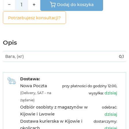
−
+
Dodaj do koszyka
Potrzebujesz konsultacji?
Opis
Вага, (кг)
0,1
Dostawa:
Nowa Poczta
przy płatności do godziny 12:00,
dzisiaj
(Delivery, SAT - na
wysyłka:
żądanie)
Odbiór osobisty z magazynów w
odebrać:
Kijowie i Lwowie
dzisiaj
Dostawa kurierska w Kijowie i
dostarczymy:
okolicach
dzisiaj