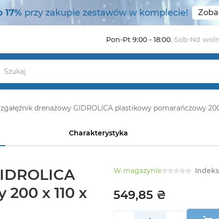
o 17%
przy zakupie zestawów w komplecie!
Zoba
Pon-Pt 9:00 - 18:00
,
Sob-Nd wol
zgałęźnik drenażowy GIDROLICA plastikowy pomarańczowy 200 
Charakterystyka
GIDROLICA
W magazynie
Indeks
200 x 110 x
549,85 ₴