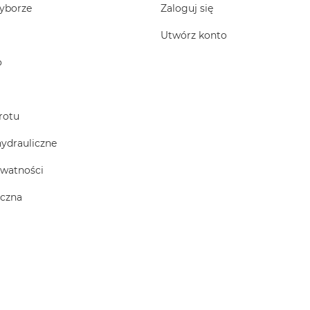
yborze
Zaloguj się
Utwórz konto
o
rotu
hydrauliczne
ywatności
iczna