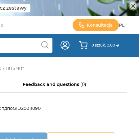
cz zestawy
ne
Konsultacja
PL
0 sztuk, 0,00 ₴
x 110 x 90°
Feedback and questions
(0)
:
тдпоGID20011090