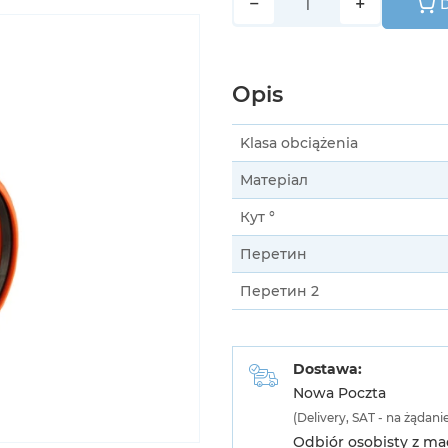
−
+
D
Opis
Klasa obciążenia
Матеріал
Кут °
Перетин
Перетин 2
Dostawa:
Nowa Poczta
(Delivery, SAT - na żądani
Odbiór osobisty z m