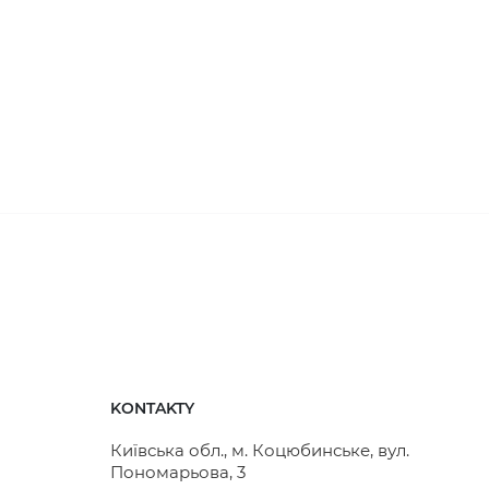
KONTAKTY
Київська обл., м. Коцюбинське, вул.
Пономарьова, 3