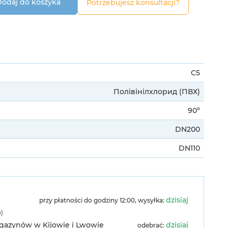
odaj do koszyka
Potrzebujesz konsultacji?
C5
Полівінілхлорид (ПВХ)
90°
DN200
DN110
dzisiaj
przy płatności do godziny 12:00, wysyłka:
e)
agazynów w Kijowie i Lwowie
dzisiaj
odebrać: