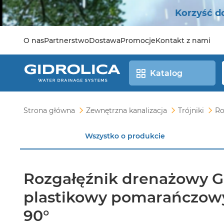
Korzyść d
O nas
Partnerstwo
Dostawa
Promocje
Kontakt z nami
Katalog
Strona główna
Zewnętrzna kanalizacja
Trójniki
Ro
Wszystko o produkcie
Rozgałęźnik drenażowy 
plastikowy pomarańczowy 
90°