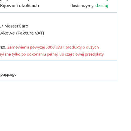
Kijowie i okolicach
dzisiaj
dostarczymy:
A / MasterCard
ówkowe (Faktura VAT)
rze.
Zamówienia powyżej 5000 UAH, produkty o dużych
yłane tylko po dokonaniu pełnej lub częściowej przedpłaty
upującego