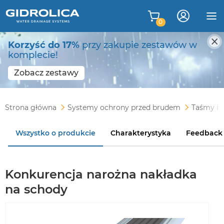
0
Korzyść do 17%
przy zakupie zestawów w
komplecie!
Zobacz zestawy
Strona główna
Systemy ochrony przed brudem
Taśmy i 
Wszystko o produkcie
Charakterystyka
Feedback
Konkurencja narożna nakładka
na schody