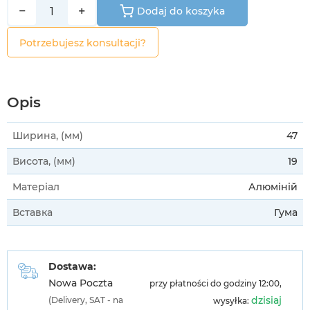
−
+
Dodaj do koszyka
Potrzebujesz konsultacji?
Opis
Ширина, (мм)
47
Висота, (мм)
19
Матеріал
Алюміній
Вставка
Гума
Dostawa:
Nowa Poczta
przy płatności do godziny 12:00,
dzisiaj
(Delivery, SAT - na
wysyłka: