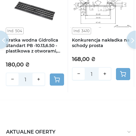
Ind. 504
Ind. 3410
Kratka wodna Gidrolica
Konkurencja nakładka na
Standart РВ -10.13,6.50 -
schody prosta
plastikowa z otworami,
klasa А15
168,00 ₴
180,00 ₴
−
+
−
+
AKTUALNE OFERTY