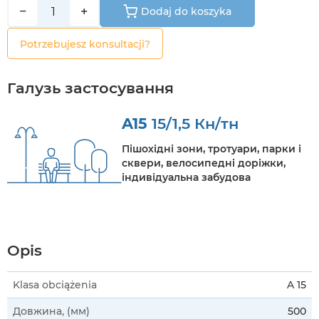
−
+
Dodaj do koszyka
Potrzebujesz konsultacji?
Галузь застосування
A15
15/1,5 Кн/тн
Пішохідні зони, тротуари, парки і
сквери, велосипедні доріжки,
індивідуальна забудова
Opis
Klasa obciążenia
A 15
Довжина, (мм)
500