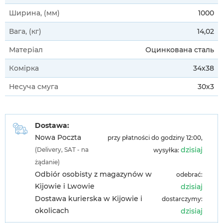
Ширина, (мм)
1000
Вага, (кг)
14,02
Матеріал
Оцинкована сталь
Комірка
34х38
Несуча смуга
30х3
Dostawa:
Nowa Poczta
przy płatności do godziny 12:00,
dzisiaj
(Delivery, SAT - na
wysyłka:
żądanie)
Odbiór osobisty z magazynów w
odebrać:
Kijowie i Lwowie
dzisiaj
Dostawa kurierska w Kijowie i
dostarczymy:
okolicach
dzisiaj