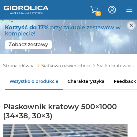
0
Korzyść do 17%
przy zakupie zestawów w
komplecie!
Zobacz zestawy
Strona główna
Siatkowa nawierzchnia
Siatka kratownicz
Wszystko o produkcie
Charakterystyka
Feedback
Płaskownik kratowy 500×1000
(34×38, 30×3)