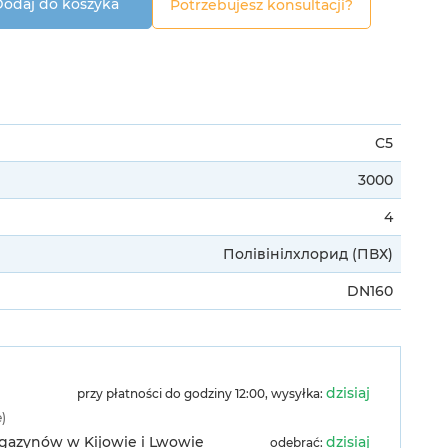
odaj do koszyka
Potrzebujesz konsultacji?
C5
3000
4
Полівінілхлорид (ПВХ)
DN160
dzisiaj
przy płatności do godziny 12:00, wysyłka:
e)
agazynów w Kijowie i Lwowie
dzisiaj
odebrać: