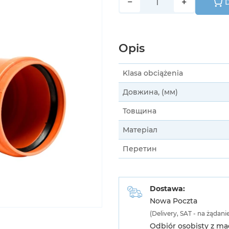
−
+
D
Opis
Klasa obciążenia
Довжина, (мм)
Товщина
Матеріал
Перетин
Dostawa:
Nowa Poczta
(Delivery, SAT - na żądani
Odbiór osobisty z m