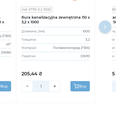
Ind. КТ110-3.2-1000
Ind. КТ16
A
Rura kanalizacyjna zewnętrzna 110 x
Rura ka
 x
3,2 x 1000
x 4,0 x 
Довжина, (мм):
1000
Довжина, 
д (ПВХ)
Товщина:
3,2
Товщина:
45°
Матеріал:
Полівінілхлорид (ПВХ)
Матеріал:
DN160
Перетин:
DN110
Перетин:
205,44 ₴
243,35
−
+
−
Buy
Buy