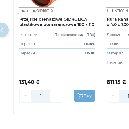
Ind. пдпоGID160110
Ind. КТ160-4
160
Przejście drenażowe GIDROLICA
Rura kana
plastikowe pomarańczowe 160 x 110
x 4,0 x 20
1000
Матеріал:
Полівінілхлорид (ПВХ)
Довжина, (м
4
Перетин:
DN160
Товщина:
ПВХ)
Перетин 2:
DN110
Матеріал:
N160
Перетин:
131,40 ₴
811,15 ₴
−
+
−
uy
Buy