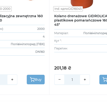
.0-2000
Ind. кдпоGID16045
lizacyjna zewnętrzna 160
Kolano drenażowe GIDROLIC
00
plastikowe pomarańczowe 160
45°
Next
м):
2000
Матеріал:
Полівінілхлори
4
Кут °:
Полівінілхлорид (ПВХ)
Перетин:
DN160
201,18 ₴
+
−
+
Buy