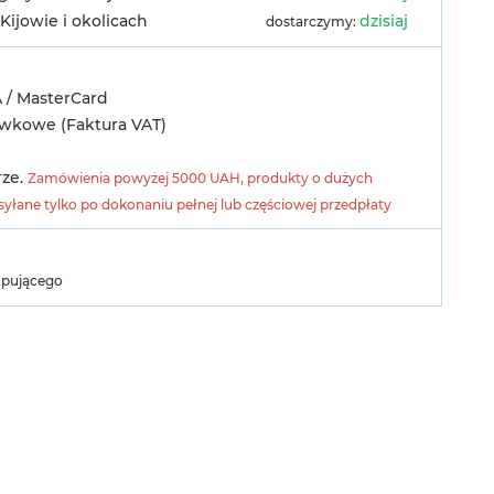
Kijowie i okolicach
dzisiaj
dostarczymy:
A / MasterCard
ówkowe (Faktura VAT)
rze.
Zamówienia powyżej 5000 UAH, produkty o dużych
yłane tylko po dokonaniu pełnej lub częściowej przedpłaty
upującego