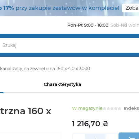
o 17%
przy zakupie zestawów w komplecie!
Zoba
Pon-Pt 9:00 - 18:00
,
Sob-Nd wol
kanalizacyjna zewnętrzna 160 x 4,0 x 3000
Charakterystyka
trzna 160 x
W magazynie
Indeks
1 216,70 ₴