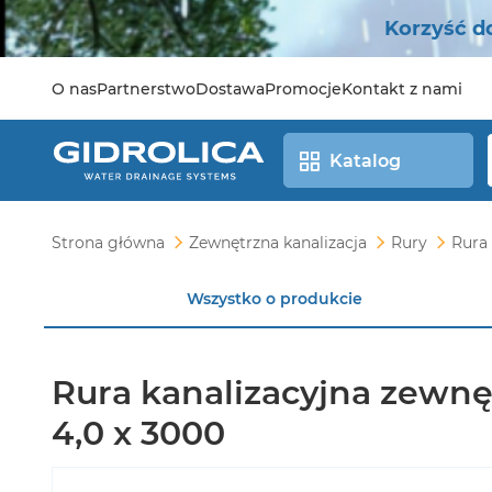
Korzyść d
O nas
Partnerstwo
Dostawa
Promocje
Kontakt z nami
Katalog
Strona główna
Zewnętrzna kanalizacja
Rury
Rura 
Wszystko o produkcie
Rura kanalizacyjna zewnę
4,0 x 3000