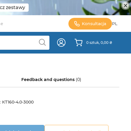
cz zestawy
ne
Konsultacja
PL
0 sztuk, 0,00 ₴
Feedback and questions
(0)
:
КТ160-4.0-3000