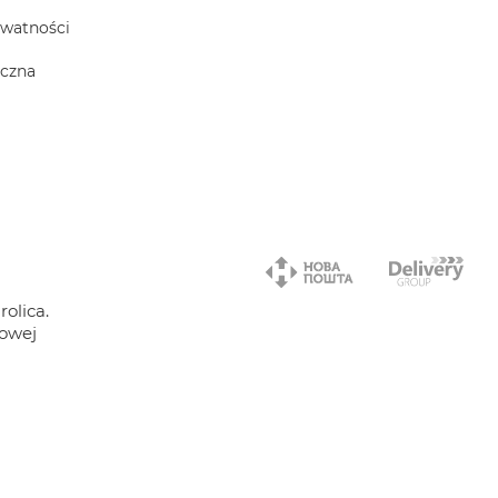
ywatności
iczna
olica.
towej