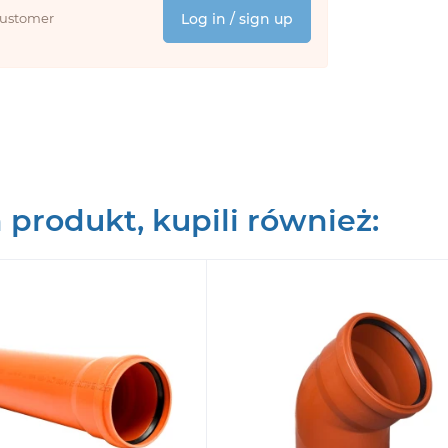
 customer
Log in / sign up
n produkt, kupili również: