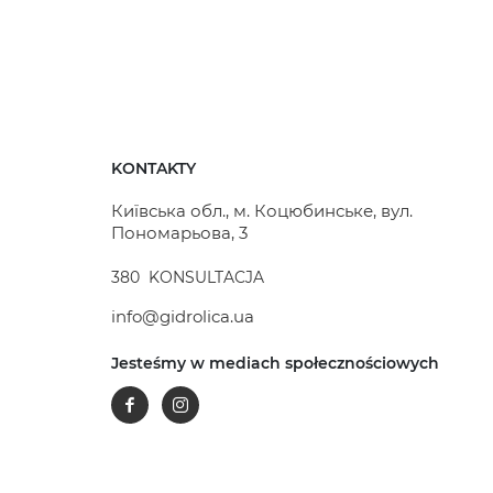
KONTAKTY
Київська обл., м. Коцюбинське, вул.
Пономарьова, 3
380
KONSULTACJA
info@gidrolica.ua
Jesteśmy w mediach społecznościowych
Facebook
Instagram