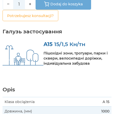
−
+
Dodaj do koszyka
Potrzebujesz konsultacji?
Галузь застосування
A15
15/1,5 Кн/тн
Пішохідні зони, тротуари, парки і
сквери, велосипедні доріжки,
індивідуальна забудова
Opis
Klasa obciążenia
A 15
Довжина, (мм)
1000