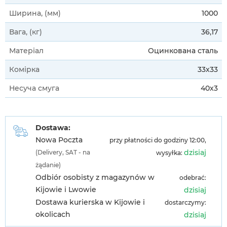
Ширина, (мм)
1000
Вага, (кг)
36,17
Матеріал
Оцинкована сталь
Комірка
33х33
Несуча смуга
40х3
Dostawa:
Nowa Poczta
przy płatności do godziny 12:00,
dzisiaj
(Delivery, SAT - na
wysyłka:
żądanie)
Odbiór osobisty z magazynów w
odebrać:
Kijowie i Lwowie
dzisiaj
Dostawa kurierska w Kijowie i
dostarczymy:
okolicach
dzisiaj