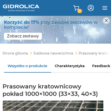
0
Korzyść do 17%
przy zakupie zestawów w
komplecie!
Zobacz zestawy
Strona główna
Siatkowa nawierzchnia
Prasowany kratow
Wszystko o produkcie
Charakterystyka
Feedback
Prasowany kratownicowy
pokład 1000×1000 (33×33, 40×3)