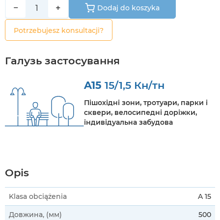
−
+
Dodaj do koszyka
Potrzebujesz konsultacji?
Галузь застосування
A15
15/1,5 Кн/тн
Пішохідні зони, тротуари, парки і
сквери, велосипедні доріжки,
індивідуальна забудова
Opis
Klasa obciążenia
A 15
Довжина, (мм)
500