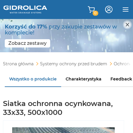
0
Korzyść do 17%
przy zakupie zestawów w
komplecie!
Zobacz zestawy
Strona główna
Systemy ochrony przed brudem
Ochrona 
Wszystko o produkcie
Charakterystyka
Feedback
Siatka ochronna ocynkowana,
33x33, 500x1000