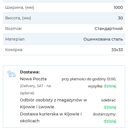
Ширина, (мм)
1000
Висота, (мм)
30
Rozmiar
Стандартний
Матеріал
Оцинкована сталь
Комірка
33х33
Dostawa:
Nowa Poczta
przy płatności do godziny 12:00,
dzisiaj
(Delivery, SAT - na
wysyłka:
żądanie)
Odbiór osobisty z magazynów w
odebrać:
Kijowie i Lwowie
dzisiaj
Dostawa kurierska w Kijowie i
dostarczymy:
okolicach
dzisiaj