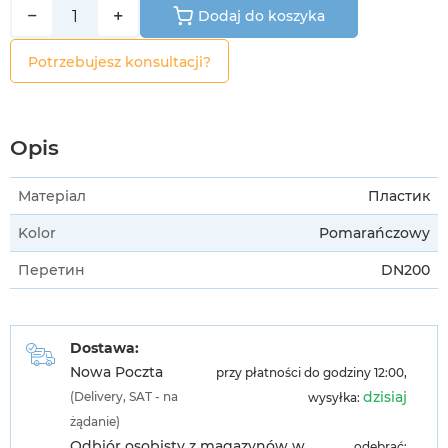
−
+
Dodaj do koszyka
Potrzebujesz konsultacji?
Opis
Матеріал
Пластик
Kolor
Pomarańczowy
Перетин
DN200
Dostawa:
Nowa Poczta
przy płatności do godziny 12:00,
dzisiaj
(Delivery, SAT - na
wysyłka:
żądanie)
Odbiór osobisty z magazynów w
odebrać: