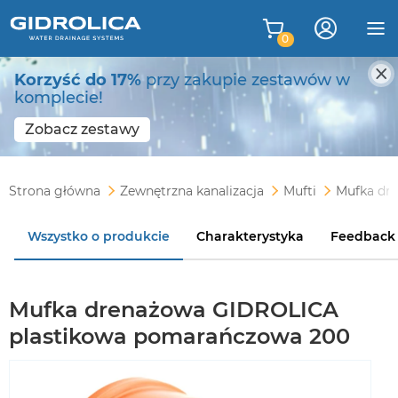
0
Korzyść do 17%
przy zakupie zestawów w
komplecie!
Zobacz zestawy
Strona główna
Zewnętrzna kanalizacja
Mufti
Mufka dr
Wszystko o produkcie
Charakterystyka
Feedback
Mufka drenażowa GIDROLICA
plastikowa pomarańczowa 200