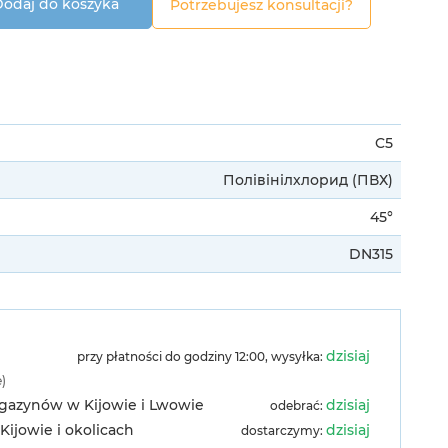
odaj do koszyka
Potrzebujesz konsultacji?
C5
Полівінілхлорид (ПВХ)
45°
DN315
dzisiaj
przy płatności do godziny 12:00, wysyłka:
e)
agazynów w Kijowie i Lwowie
dzisiaj
odebrać:
Kijowie i okolicach
dzisiaj
dostarczymy: