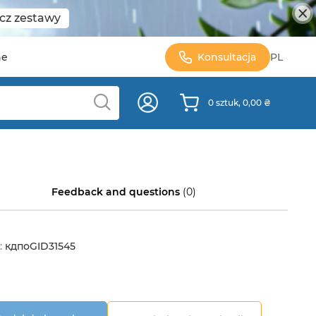
cz zestawy
ne
Konsultacja
PL
0 sztuk, 0,00 ₴
Feedback and questions
(0)
:
кдпоGID31545