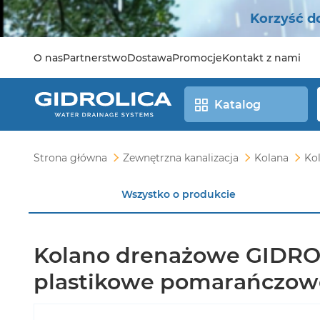
Korzyść d
O nas
Partnerstwo
Dostawa
Promocje
Kontakt z nami
Katalog
Strona główna
Zewnętrzna kanalizacja
Kolana
Ko
Wszystko o produkcie
Kolano drenażowe GIDR
plastikowe pomarańczowe