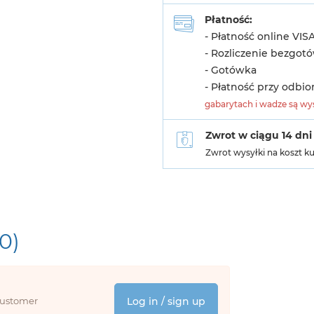
Płatność:
- Płatność online VIS
- Rozliczenie bezgot
- Gotówka
- Płatność przy odbio
gabarytach i wadze są wys
Zwrot w ciągu 14 dni
Zwrot wysyłki na koszt k
(0)
 customer
Log in / sign up