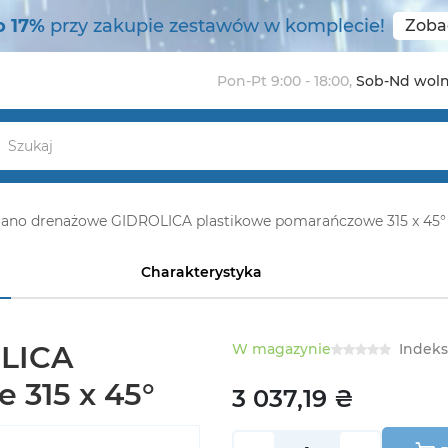
o 17%
przy zakupie zestawów w komplecie!
Zoba
Pon-Pt 9:00 - 18:00
,
Sob-Nd wol
lano drenażowe GIDROLICA plastikowe pomarańczowe 315 x 45°
Charakterystyka
OLICA
W magazynie
Indeks
 315 x 45°
3 037,19 ₴