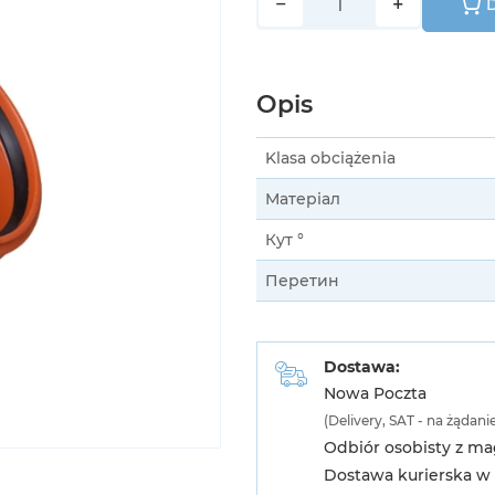
−
+
D
Opis
Klasa obciążenia
Матеріал
Кут °
Перетин
Dostawa:
Nowa Poczta
(Delivery, SAT - na żądani
Odbiór osobisty z m
Dostawa kurierska w 