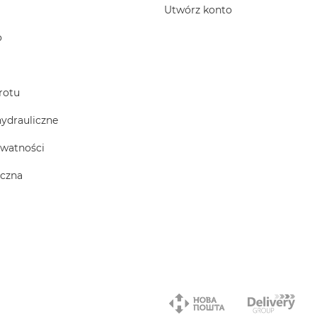
Utwórz konto
o
rotu
hydrauliczne
ywatności
iczna