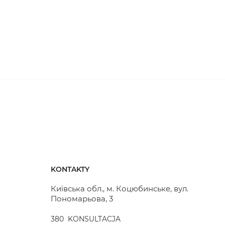
KONTAKTY
Київська обл., м. Коцюбинське, вул.
Пономарьова, 3
380
KONSULTACJA