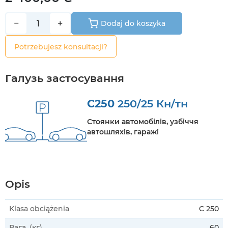
−
+
Dodaj do koszyka
Potrzebujesz konsultacji?
Галузь застосування
C250
250/25 Кн/тн
Стоянки автомобілів, узбіччя
автошляхів, гаражі
Opis
Klasa obciążenia
C 250
Вага, (кг)
60