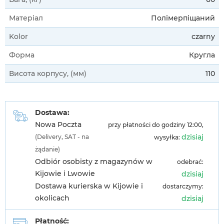
Матеріал
Полімерпіщаний
Kolor
czarny
Форма
Кругла
Висота корпусу, (мм)
110
Dostawa:
Nowa Poczta
przy płatności do godziny 12:00,
dzisiaj
(Delivery, SAT - na
wysyłka:
żądanie)
Odbiór osobisty z magazynów w
odebrać:
Kijowie i Lwowie
dzisiaj
Dostawa kurierska w Kijowie i
dostarczymy:
okolicach
dzisiaj
Płatność: