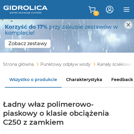
0
Korzyść do 17%
przy zakupie zestawów w
komplecie!
Zobacz zestawy
Strona główna
Punktowy odpływ wody
Kanały ściekowe
Wszystko o produkcie
Charakterystyka
Feedback
Ładny właz polimerowo-
piaskowy o klasie obciążenia
C250 z zamkiem