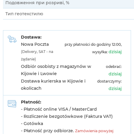
Подовження при розриві, %
Тип геотекстилю
Dostawa:
Nowa Poczta
przy płatności do godziny 12:00,
dzisiaj
(Delivery, SAT - na
wysyłka:
żądanie)
Odbiór osobisty z magazynów w
odebrać:
Kijowie i Lwowie
dzisiaj
Dostawa kurierska w Kijowie i
dostarczymy:
okolicach
dzisiaj
Płatność:
- Płatność online VISA / MasterCard
- Rozliczenie bezgotówkowe (Faktura VAT)
- Gotówka
- Płatność przy odbiorze.
Zamówienia powyżej