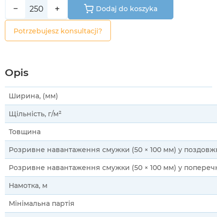
−
+
Dodaj do koszyka
Potrzebujesz konsultacji?
Opis
Ширина, (мм)
Щільність, г/м²
Товщина
Розривне навантаження смужки (50 × 100 мм) у поздов
Розривне навантаження смужки (50 × 100 мм) у попере
Намотка, м
Мінімальна партія