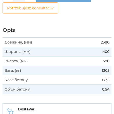
Potrzebujesz konsultacji?
Opis
Довжина, (мм)
2380
Ширина, (мм)
400
Висота, (мм)
580
Вага, (кг)
1305
Клас бетону
B7,5
Об'єм бетону
0,54
Dostawa: