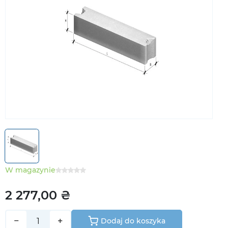
W magazynie
2 277,00 ₴
−
+
Dodaj do koszyka