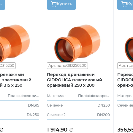
ь
Купить
Ку
ID315250
Арт. пдпоGID250200
Арт. п
дренажный
Переход дренажный
Перех
 пластиковый
GIDROLICA пластиковый
GIDRO
 315 х 250
оранжевый 250 х 200
оранже
Полівінілхлорид (ПВХ)
Материал:
Полівінілхлорид (ПВХ)
Материа
DN315
Сечение:
DN250
Сечение 
DN250
Сечение 2:
DN200
 ₴
1 914,90 ₴
356,5