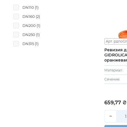
DN110
(1)
DN160
(2)
DN200
(1)
DN250
(1)
Арт. рдпоG
DN315
(1)
Ревизия 
GIDROLICA
оранжевая
Материал:
Сечение:
659,77 ₴
−