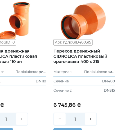
поGID110
Арт. пдпоGID400315
ия дренажная
Переход дренажный
ICA пластиковая
GIDROLICA пластиковый
вая 110 зн
оранжевый 400 х 315
л:
Полівінілхлорид (ПВХ)
Материал:
Полівінілхлорид (ПВХ)
:
DN110
Сечение:
DN400
Сечение 2:
DN315
 ₴
6 745,86 ₴
+
−
+