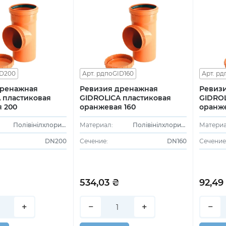
ID200
Арт. рдпоGID160
Арт. рд
дренажная
Ревизия дренажная
Ревиз
 пластиковая
GIDROLICA пластиковая
GIDROL
 200
оранжевая 160
оранже
Полівінілхлорид (ПВХ)
Материал:
Полівінілхлорид (ПВХ)
Материа
DN200
Сечение:
DN160
Сечение
534,03 ₴
92,49
+
−
+
−