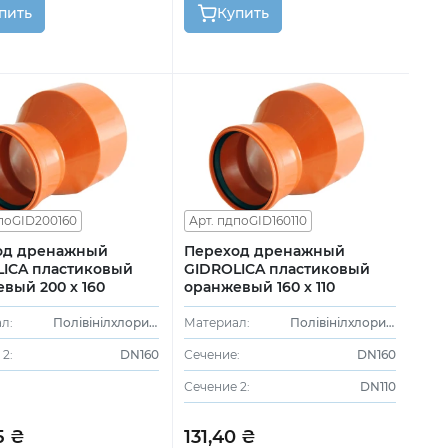
пить
Купить
дпоGID200160
Арт. пдпоGID160110
од дренажный
Переход дренажный
LICA пластиковый
GIDROLICA пластиковый
вый 200 х 160
оранжевый 160 х 110
л:
Полівінілхлорид (ПВХ)
Материал:
Полівінілхлорид (ПВХ)
2:
DN160
Сечение:
DN160
Сечение 2:
DN110
5 ₴
131,40 ₴