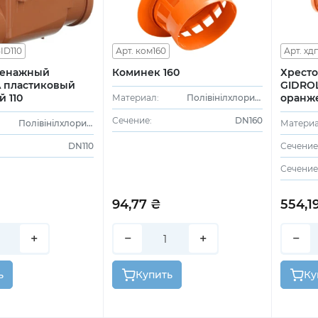
ID110
Арт. ком160
Арт. хд
ренажный
Коминек 160
Хрест
 пластиковый
GIDROL
 110
оранже
Материал:
Полівінілхлорид (ПВХ)
Сечение:
DN160
Полівінілхлорид (ПВХ)
Материа
DN110
Сечение
Сечение 
₴
94,77 ₴
554,1
+
−
+
−
ь
Купить
Ку