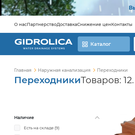
В
О нас
Партнерство
Доставка
Снижение цен
Контакты
Каталог
Главная
Наружная канализация
Переходники
Переходники
Товаров: 12.
Наличие
Есть на складе
(9)