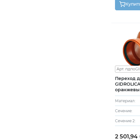
Купит
Арт. пдпоG
Переход 
GIDROLICA
оранжевый
Материал:
Сечение:
Сечение 2:
2 501,94