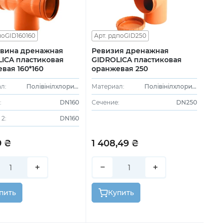
поGID160160
Арт. рдпоGID250
овина дренажная
Ревизия дренажная
ICA пластиковая
GIDROLICA пластиковая
вая 160*160
оранжевая 250
л:
Полівінілхлорид (ПВХ)
Материал:
Полівінілхлорид (ПВХ)
:
DN160
Сечение:
DN250
2:
DN160
9 ₴
1 408,49 ₴
+
−
+
пить
Купить