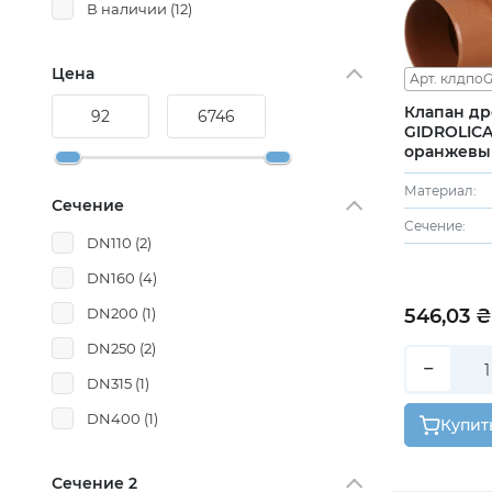
В наличии
(12)
Цена
Арт. клдпоG
Клапан д
GIDROLICA
оранжевый
Материал:
Сечение
Сечение:
DN110
(2)
DN160
(4)
546,03 
DN200
(1)
DN250
(2)
−
DN315
(1)
DN400
(1)
Купит
Сечение 2