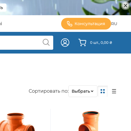
ь
і
Консультация
RU
0 шт., 0,00 ₴
Сортировать по:
Выбрать