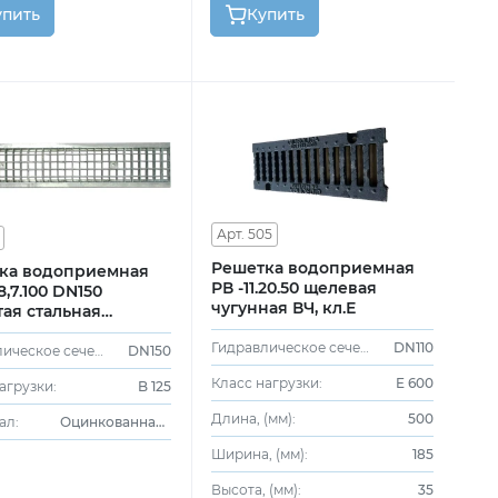
упить
Купить
Арт. 505
Решетка водоприемная
ка водоприемная
РВ -11.20.50 щелевая
18,7.100 DN150
чугунная ВЧ, кл.Е
тая стальная
ованная, кл.В
Гидравлическое сечение:
DN110
Гидравлическое сечение:
DN150
Класс нагрузки:
E 600
агрузки:
B 125
Длина, (мм):
500
ал:
Оцинкованная сталь
Ширина, (мм):
185
Высота, (мм):
35