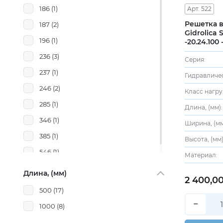
186
(1)
Арт. 522
Решетка 
187
(2)
Gidrolica 
196
(1)
-20.24.100
стальная 
236
(3)
кл. В125
Серия:
237
(1)
246
(2)
Класс нагру
285
(1)
Длина, (мм):
346
(1)
Ширина, (мм
385
(1)
Высота, (мм)
546
(1)
Материал:
Длина, (мм)
2 400,0
500
(17)
−
1000
(8)