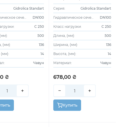
ая ВЧ, кл. С250
чугунная ВЧ, кл. С250
Gidrolica Standart
Серия:
Gidrolica Standart
Гидравлическое сечение:
DN100
Гидравлическое сечение:
DN100
агрузки:
C 250
Класс нагрузки:
C 250
(мм):
500
Длина, (мм):
500
 (мм):
136
Ширина, (мм):
136
 (мм):
14
Высота, (мм):
14
ал:
Чавун
Материал:
Чавун
00 ₴
678,00 ₴
+
−
+
упить
Купить