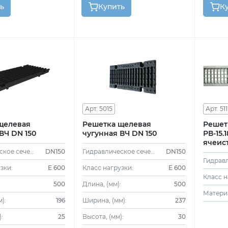
ь
Купить
К
Арт. 5015
Арт. 511
Решетка щелевая
Решет
ВЧ DN 150
чугунная ВЧ DN 150
РВ-15.
ячеис
оцинк
Гидравлическое сечение:
DN150
Гидравлическое сечение:
DN150
зки:
E 600
Класс нагрузки:
E 600
Класс н
:
500
Длина, (мм):
500
Матери
):
196
Ширина, (мм):
237
:
25
Высота, (мм):
30