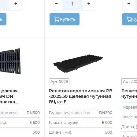
+
−
+
−
ь
Купить
К
Арт. 5029
Арт. 50
щелевая
Решетка водоприемная РВ
Решет
ВЧ DN
-20.25.50 щелевая чугунная
чугунн
ешетка
ВЧ, кл.Е
ная РВ -30.40.50
угунная ВЧ, кл.Е
Гидравлическое сечение:
DN300
Гидравлическое сечение:
DN200
Класс н
зки:
E 600
Класс нагрузки:
E 600
Длина, 
500
Длина, (мм):
500
Ширина,