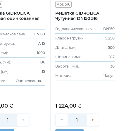
8
Арт. 516
ка GIDROLICA
Решетка GIDROLICA
ная оцинкованная
Чугунная DN150 516
Гидравлическое сечение:
DN150
Гидравлическое сечение:
DN150
Класс нагрузки:
C 250
агрузки:
A 15
Длина, (мм):
500
(мм):
1000
Ширина, (мм):
187
 (мм):
186
Высота, (мм):
30
 (мм):
15
Материал:
Чавун
ал:
Оцинкованная сталь
,00 ₴
1 224,00 ₴
+
−
+