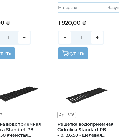
Материал:
Чавун
00 ₴
1 920,00 ₴
+
−
+
упить
Купить
7
Арт. 506
ка водоприемная
Решетка водоприемная
ica Standart РВ
Gidrolica Standart РВ
6.50 ячеистая
-10.13,6.50 - щелевая