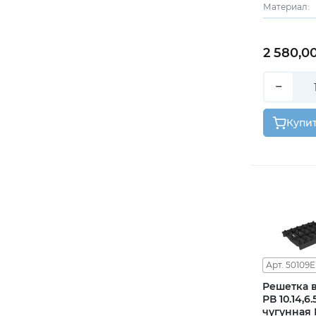
Материал:
2 580,0
−
Купи
Арт. 50109Е
Решетка 
РВ 10.14,6
чугунная В