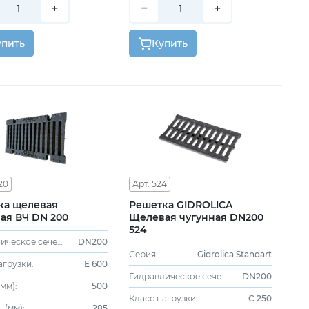
+
−
+
упить
Купить
20
Арт. 524
ка щелевая
Решетка GIDROLICA
ая ВЧ DN 200
Щелевая чугунная DN200
524
Гидравлическое сечение:
DN200
Серия:
Gidrolica Standart
агрузки:
E 600
Гидравлическое сечение:
DN200
(мм):
500
Класс нагрузки:
C 250
 (мм):
285