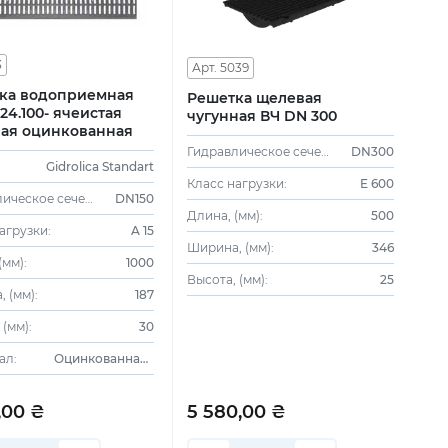
3
Арт. 5039
ка водоприемная
Решетка щелевая
.24.100- ячеистая
чугунная ВЧ DN 300
ная оцинкованная
Гидравлическое сечение:
DN300
Gidrolica Standart
Класс нагрузки:
E 600
Гидравлическое сечение:
DN150
Длина, (мм):
500
агрузки:
A 15
Ширина, (мм):
346
(мм):
1000
Высота, (мм):
25
 (мм):
187
 (мм):
30
ал:
Оцинкованная сталь
,00 ₴
5 580,00 ₴