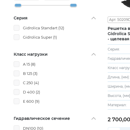
Серия
Арт. 50209
Gidrolica Standart
(12)
Решетка 
Gidrolica 
Gidrolica Super
(1)
- щелевая 
D400
Серия:
Класс нагрузки
A 15
(8)
Класс нагру
B 125
(3)
Длина, (мм):
C 250
(4)
Ширина, (мм
D 400
(2)
Высота, (мм)
E 600
(9)
Материал:
Гидравлическое сечение
2 700,0
DN100
(10)