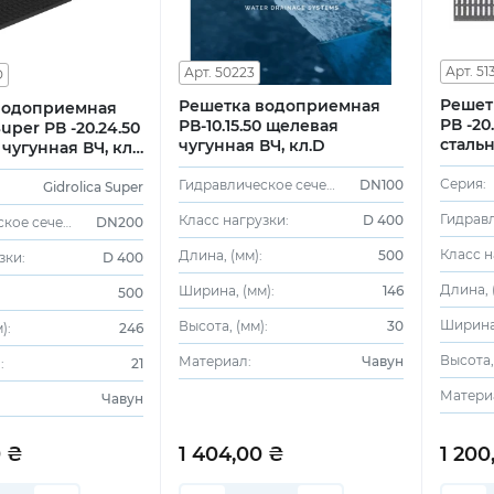
Арт. 51
Арт. 50223
D
Решет
Решетка водоприемная
водоприемная
РВ -20
РВ-10.15.50 щелевая
Super РВ -20.24.50
сталь
чугунная ВЧ, кл.D
чугунная ВЧ, кл.
Серия:
Гидравлическое сечение:
DN100
Gidrolica Super
Класс нагрузки:
D 400
Гидравлическое сечение:
DN200
Класс н
Длина, (мм):
500
зки:
D 400
Длина, 
Ширина, (мм):
146
500
Ширина,
Высота, (мм):
30
):
246
Высота,
Материал:
Чавун
:
21
Матери
Чавун
0 ₴
1 404,00 ₴
1 200