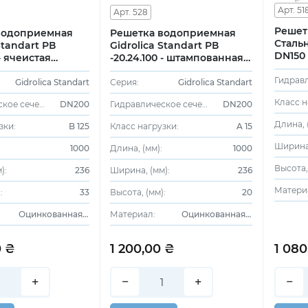
Арт. 51
Арт. 528
Решет
водоприемная
Решетка водоприемная
Сталь
Standart РВ
Gidrolica Standart РВ
DN150
 - ячеистая
-20.24.100 - штампованная
оцинкованная,
стальная оцинкованная,
кл. А15
Gidrolica Standart
Серия:
Gidrolica Standart
Класс н
Гидравлическое сечение:
DN200
Гидравлическое сечение:
DN200
Длина, 
зки:
B 125
Класс нагрузки:
A 15
Ширина,
1000
Длина, (мм):
1000
Высота,
):
236
Ширина, (мм):
236
Матери
:
33
Высота, (мм):
20
Оцинкованная сталь
Материал:
Оцинкованная сталь
0 ₴
1 200,00 ₴
1 080
+
−
+
−