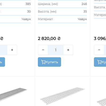
):
385
Ширина, (мм):
246
Высота, 
:
30
Высота, (мм):
35
Матери
Чавун
Материал:
Чавун
 ₴
2 820,00 ₴
3 096
+
−
+
−
ь
Купить
Ку