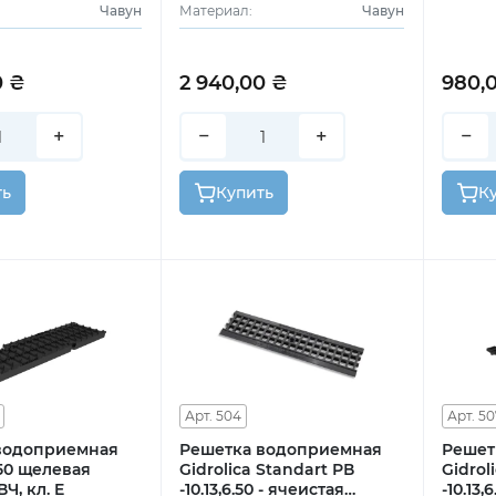
Чавун
Материал:
Чавун
0 ₴
2 940,00 ₴
980,
+
−
+
−
ть
Купить
К
Арт. 504
Арт. 50
водоприемная
Решетка водоприемная
Решет
.50 щелевая
Gidrolica Standart РВ
Gidrol
Ч, кл. E
-10.13,6.50 - ячеистая
-10.13,