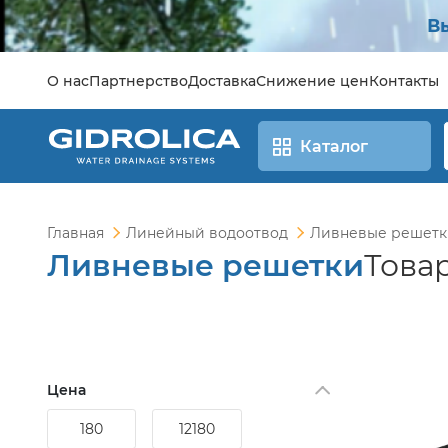
В
О нас
Партнерство
Доставка
Снижение цен
Контакты
Каталог
Главная
Линейный водоотвод
Ливневые решетк
Ливневые решетки
Товар
Цена