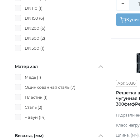
−
DN110
(1)
DN150
(6)
Купит
DN200
(6)
DN300
(2)
DN500
(1)
Материал
Медь
(1)
Арт. 5030
Оцинкованная сталь
(7)
Решетка 
Пластик
(1)
чугунная 
300фмфР
Сталь
(2)
водоприем
щелевая ч
Чавун
(14)
Класс нагру
Длина, (мм):
Высота, (мм)