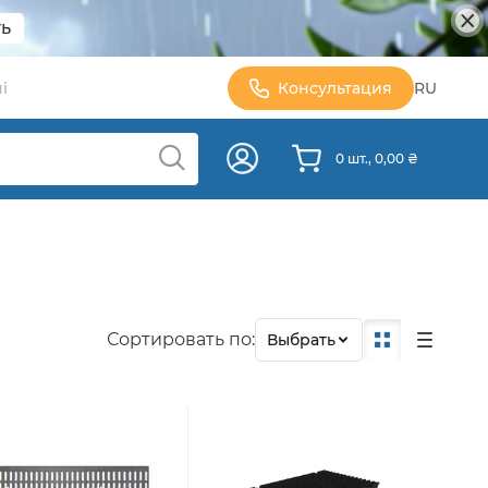
ь
і
Консультация
RU
0 шт., 0,00 ₴
Сортировать по:
Выбрать