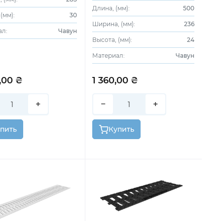
Длина, (мм):
500
(мм):
30
Ширина, (мм):
236
ал:
Чавун
Высота, (мм):
24
Материал:
Чавун
,00 ₴
1 360,00 ₴
+
−
+
пить
Купить