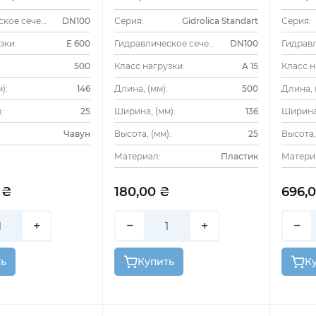
пластиковая, кл. А15
чугунн
Гидравлическое сечение:
DN100
Серия:
Gidrolica Standart
Серия:
зки:
E 600
Гидравлическое сечение:
DN100
:
500
Класс нагрузки:
A 15
Класс н
):
146
Длина, (мм):
500
Длина, 
:
25
Ширина, (мм):
136
Ширина,
Чавун
Высота, (мм):
25
Высота,
Материал:
Пластик
Матери
 ₴
180,00 ₴
696,
+
−
+
−
ть
Купить
К