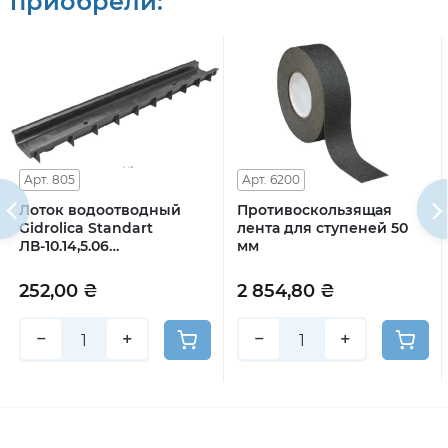
приобрели:
Арт. 805
Арт. 6200
Лоток водоотводный
Противоскользящая
Gidrolica Standart
лента для ступеней 50
ЛВ-10.14,5.06
мм
пластиковый
252,00 ₴
2 854,80 ₴
−
+
−
+