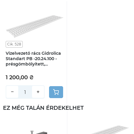
Cik. 528
Vízelvezető rács Gidrolica
Standart РВ -20.24.100 -
présgömbölyített,
cinkbevonatos acél, A15
osztályú
1 200,00 ₴
−
+
EZ MÉG TALÁN ÉRDEKELHET