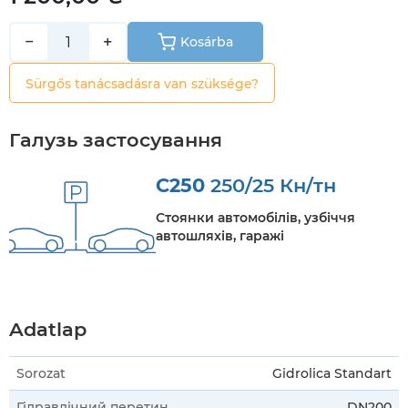
−
+
Kosárba
Sürgős tanácsadásra van szüksége?
Галузь застосування
C250
250/25 Кн/тн
Стоянки автомобілів, узбіччя
автошляхів, гаражі
Adatlap
Sorozat
Gidrolica Standart
Гідравлічний перетин
DN200