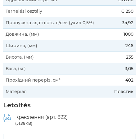
Terhelési osztály
C 250
Пропускна здатність, л/сек (ухил 0,5%)
34,92
Довжина, (мм)
1000
Ширина, (мм)
246
Висота, (мм)
235
Вага, (кг)
3,05
Прохідний переріз, см²
402
Матеріал
Пластик
Letöltés
Креслення (арт. 822)
(51.98KB)