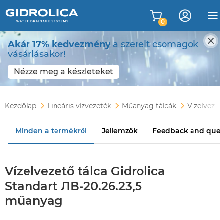
0
Akár 17% kedvezmény
a szerelt csomagok
vásárlásakor!
Nézze meg a készleteket
Kezdőlap
Lineáris vízvezeték
Műanyag tálcák
Vízelveze
Minden a termékről
Jellemzők
Feedback and que
Vízelvezető tálca Gidrolica
Standart ЛВ-20.26.23,5
műanyag