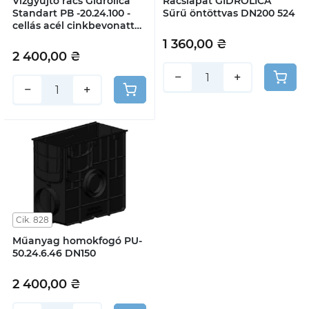
Vízgyűjtő rács Gidrolica
Rácslapát GIDROLICA
Standart РВ -20.24.100 -
Sűrű öntöttvas DN200 524
cellás acél cinkbevonattal,
B125 osztály
1 360,00 ₴
2 400,00 ₴
−
+
−
+
Cik. 828
Műanyag homokfogó PU-
50.24.6.46 DN150
2 400,00 ₴