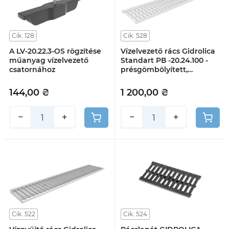
Cik. 128
Cik. 528
A LV-20.22.3-OS rögzítése
Vízelvezető rács Gidrolica
műanyag vízelvezető
Standart РВ -20.24.100 -
csatornához
présgömbölyített,
cinkbevonatos acél, A15
osztályú
144,00 ₴
1 200,00 ₴
−
+
−
+
Cik. 522
Cik. 524