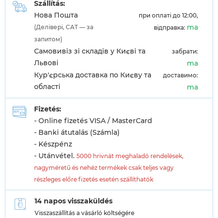
Szállítás:
Нова Пошта
при оплаті до 12:00,
ma
(Делівері, САТ — за
відправка:
запитом)
Самовивіз зі складів у Києві та
забрати:
Львові
ma
Кур'єрська доставка по Києву та
доставимо:
області
ma
Fizetés:
- Online fizetés VISA / MasterCard
- Banki átutalás (Számla)
- Készpénz
- Utánvétel.
5000 hrivnát meghaladó rendelések,
nagyméretű és nehéz termékek csak teljes vagy
részleges előre fizetés esetén szállíthatók
14 napos visszaküldés
Visszaszállítás a vásárló költségére