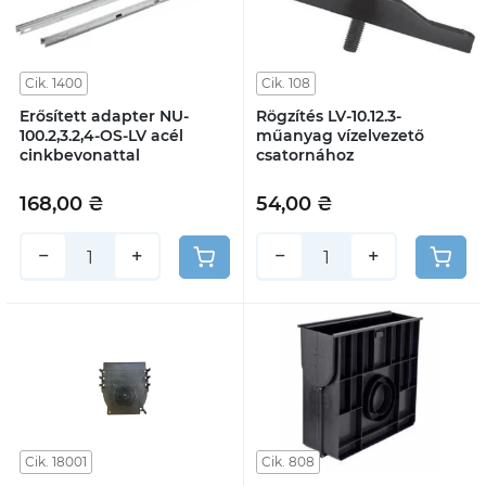
Cik. 1400
Cik. 108
Erősített adapter NU-
Rögzítés LV-10.12.3-
100.2,3.2,4-OS-LV acél
műanyag vízelvezető
cinkbevonattal
csatornához
168,00 ₴
54,00 ₴
−
+
−
+
Cik. 18001
Cik. 808