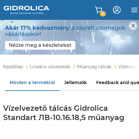
0
Akár 17% kedvezmény
a szerelt csomagok
vásárlásakor!
Nézze meg a készleteket
Kezdőlap
Lineáris vízvezeték
Műanyag tálcák
Vízelveze
Minden a termékről
Jellemzők
Feedback and que
Vízelvezető tálcás Gidrolica
Standart ЛВ-10.16.18,5 műanyag