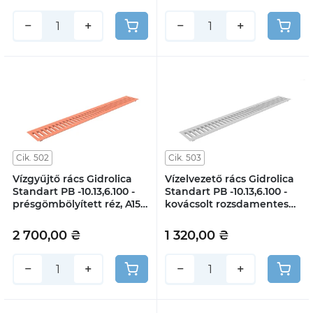
−
+
−
+
Cik. 502
Cik. 503
Vízgyűjtő rács Gidrolica
Vízelvezető rács Gidrolica
Standart РВ -10.13,6.100 -
Standart РВ -10.13,6.100 -
présgömbölyített réz, A15
kovácsolt rozsdamentes
osztály
acél, A15 osztály
2 700,00 ₴
1 320,00 ₴
−
+
−
+