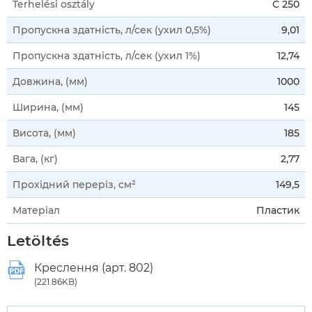
Terhelési osztály
C 250
Пропускна здатність, л/сек (ухил 0,5%)
9,01
Пропускна здатність, л/сек (ухил 1%)
12,74
Довжина, (мм)
1000
Ширина, (мм)
145
Висота, (мм)
185
Вага, (кг)
2,77
Прохідний переріз, см²
149,5
Матеріал
Пластик
Letöltés
Креслення (арт. 802)
(221.86KB)