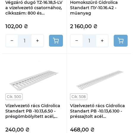
Végzáró dugó TZ-16.18,5-LV
Homokszűrő Gidrolica
a vízelvezető csatornához,
Standart ПУ-10.16.42 -
cikkszám: 800 és
műanyag
cikkszám: 802 műanyag
102,00 ₴
2 160,00 ₴
−
+
−
+
Cik. 500
Cik. 508
Vízelvezető rács Gidrolica
Vízelvezető rács Gidrolica
Standart РВ -10.13,6.50 -
Standart РВ -10.13,6.100 -
présgömbölyített acél,
préssajtolt acél
cinkbevonattal, A15
cinkbevonattal, A15
osztályú
osztályú
240,00 ₴
468,00 ₴