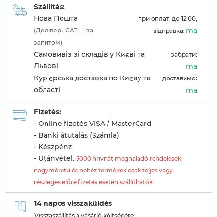
Szállítás:
Нова Пошта
при оплаті до 12:00,
ma
(Делівері, САТ — за
відправка:
запитом)
Самовивіз зі складів у Києві та
забрати:
Львові
ma
Кур'єрська доставка по Києву та
доставимо:
області
ma
Fizetés:
- Online fizetés VISA / MasterCard
- Banki átutalás (Számla)
- Készpénz
- Utánvétel.
5000 hrivnát meghaladó rendelések,
nagyméretű és nehéz termékek csak teljes vagy
részleges előre fizetés esetén szállíthatók
14 napos visszaküldés
Visszaszállítás a vásárló költségére