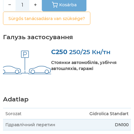
−
+
Kosárba
Sürgős tanácsadásra van szüksége?
Галузь застосування
C250
250/25 Кн/тн
Стоянки автомобілів, узбіччя
автошляхів, гаражі
Adatlap
Sorozat
Gidrolica Standart
Гідравлічний перетин
DN100