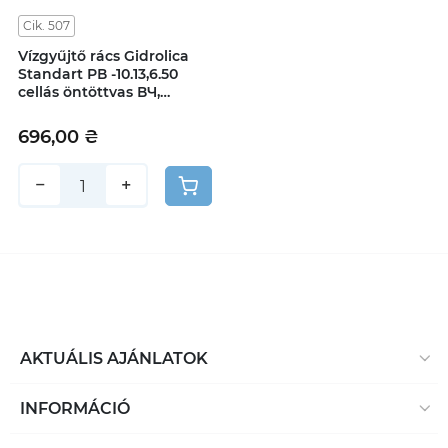
Cik. 507
Vízgyűjtő rács Gidrolica
Standart РВ -10.13,6.50
cellás öntöttvas ВЧ,
osztály C250
696,00 ₴
−
+
AKTUÁLIS AJÁNLATOK
INFORMÁCIÓ