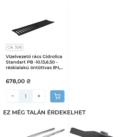
Cik. 506
Vízelvezető rács Gidrolica
Standart РВ -10.13,6.50 -
réskialakú öntöttvas ВЧ,
osztály С250
678,00 ₴
−
+
EZ MÉG TALÁN ÉRDEKELHET