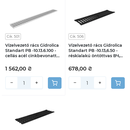
Cik. 501
Cik. 506
Vízelvezető rács Gidrolica
Vízelvezető rács Gidrolica
Standart РВ -10.13.6.100 -
Standart РВ -10.13,6.50 -
cellás acél cinkbevonattal,
réskialakú öntöttvas ВЧ,
A, B
osztály С250
1 562,00 ₴
678,00 ₴
−
+
−
+