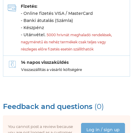
Fizetés:
- Online fizetés VISA / MasterCard
- Banki átutalás (Számla)
- Készpénz
- Utánvétel.
5000 hrivnát meghaladó rendelések,
nagyméretű és nehéz termékek csak teljes vagy
részleges előre fizetés esetén szállíthatók
14 napos visszaküldés
Visszaszállítás a vásárló költségére
Feedback and questions
(0)
You cannot post a review because
Log in / sign up
you are not logged as a customer