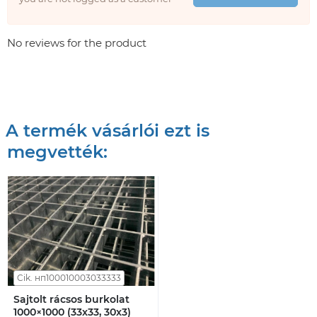
No reviews for the product
A termék vásárlói ezt is
megvették:
Cik. нп100010003033333
Sajtolt rácsos burkolat
1000×1000 (33x33, 30x3)