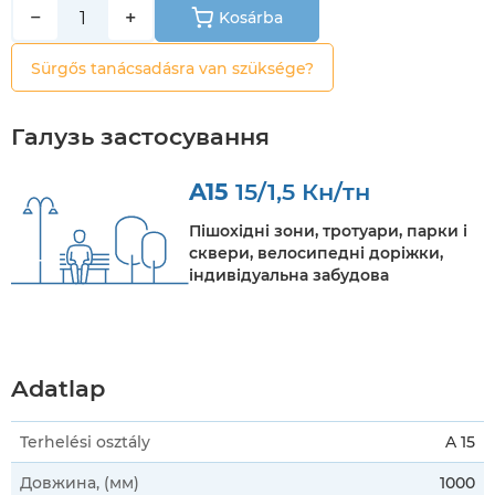
−
+
Kosárba
Sürgős tanácsadásra van szüksége?
Галузь застосування
A15
15/1,5 Кн/тн
Пішохідні зони, тротуари, парки і
сквери, велосипедні доріжки,
індивідуальна забудова
Adatlap
Terhelési osztály
A 15
Довжина, (мм)
1000