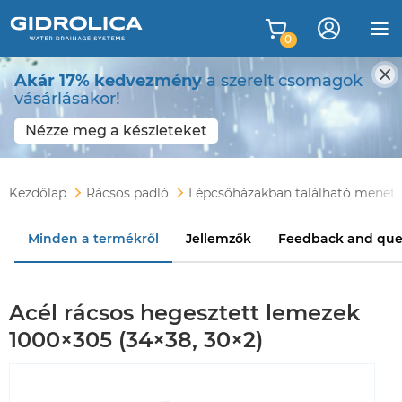
0
Akár 17% kedvezmény
a szerelt csomagok
vásárlásakor!
Nézze meg a készleteket
Kezdőlap
Rácsos padló
Lépcsőházakban található menet
Minden a termékről
Jellemzők
Feedback and que
Acél rácsos hegesztett lemezek
1000×305 (34×38, 30×2)