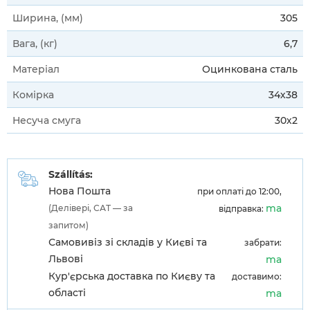
Ширина, (мм)
305
Вага, (кг)
6,7
Матеріал
Оцинкована сталь
Комірка
34х38
Несуча смуга
30х2
Szállítás:
Нова Пошта
при оплаті до 12:00,
ma
(Делівері, САТ — за
відправка:
запитом)
Самовивіз зі складів у Києві та
забрати:
Львові
ma
Кур'єрська доставка по Києву та
доставимо:
області
ma