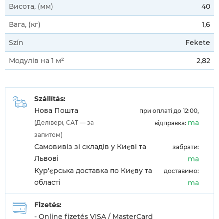
Висота, (мм)
40
Вага, (кг)
1,6
Szín
Fekete
Модулів на 1 м²
2,82
Szállítás:
Нова Пошта
при оплаті до 12:00,
ma
(Делівері, САТ — за
відправка:
запитом)
Самовивіз зі складів у Києві та
забрати:
Львові
ma
Кур'єрська доставка по Києву та
доставимо:
області
ma
Fizetés:
- Online fizetés VISA / MasterCard