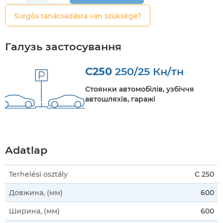
Sürgős tanácsadásra van szüksége?
Галузь застосування
C250
250/25 Кн/тн
Стоянки автомобілів, узбіччя
автошляхів, гаражі
Adatlap
Terhelési osztály
C 250
Довжина, (мм)
600
Ширина, (мм)
600