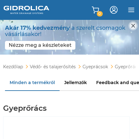
0
Akár 17% kedvezmény
a szerelt csomagok
vásárlásakor!
Nézze meg a készleteket
Kezdőlap
Védő- és talajerősítés
Gyeprácsok
Gyeprőrác
Minden a termékről
Jellemzők
Feedback and que
Gyeprőrács