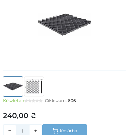
Készleten
Cikkszám:
606
240,00 ₴
−
+
Kosárba