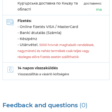
Кур'єрська доставка по Києву та
доставимо:
області
ma
Fizetés:
- Online fizetés VISA / MasterCard
- Banki átutalás (Számla)
- Készpénz
- Utánvétel.
5000 hrivnát meghaladó rendelések,
nagyméretű és nehéz termékek csak teljes vagy
részleges előre fizetés esetén szállíthatók
14 napos visszaküldés
Visszaszállítás a vásárló költségére
Feedback and questions
(0)