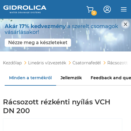
0
Akár 17% kedvezmény
a szerelt csomagok
vásárlásakor!
Nézze meg a készleteket
Kezdőlap
Lineáris vízvezeték
Csatornafedél
Rácsozott 
Minden a termékről
Jellemzők
Feedback and que
Rácsozott rézkénti nyílás VCH
DN 200