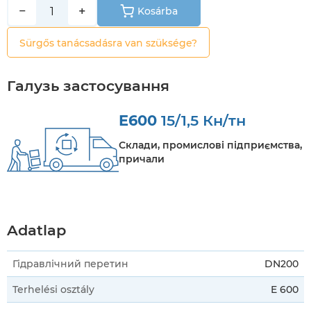
−
+
Kosárba
Sürgős tanácsadásra van szüksége?
Галузь застосування
E600
15/1,5 Кн/тн
Склади, промислові підприємства,
причали
Adatlap
Гідравлічний перетин
DN200
Terhelési osztály
E 600