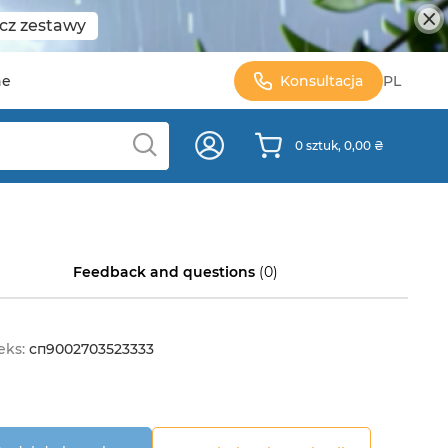
cz zestawy
ne
Konsultacja
PL
0 sztuk, 0,00 ₴
Feedback and questions
(0)
eks:
сп9002703523333