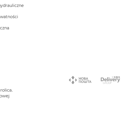
hydrauliczne
ywatności
iczna
olica.
towej