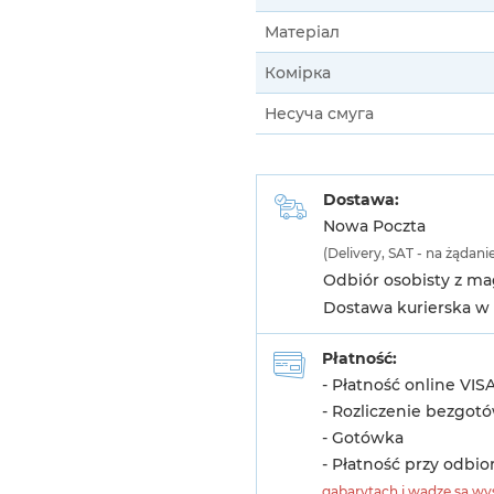
Матеріал
Комірка
Несуча смуга
Dostawa:
Nowa Poczta
(Delivery, SAT - na żądani
Odbiór osobisty z m
Dostawa kurierska w 
Płatność:
- Płatność online VIS
- Rozliczenie bezgot
- Gotówka
- Płatność przy odbio
gabarytach i wadze są wys