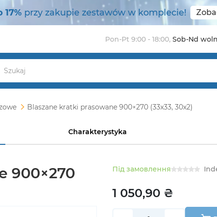
o 17%
przy zakupie zestawów w komplecie!
Zoba
Pon-Pt 9:00 - 18:00
,
Sob-Nd wol
zowe
Blaszane kratki prasowane 900×270 (33х33, 30х2)
Charakterystyka
ne 900×270
Під замовлення
Ind
1 050,90 ₴