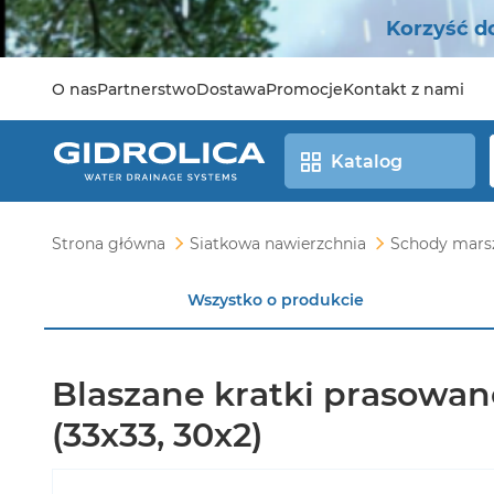
Korzyść d
O nas
Partnerstwo
Dostawa
Promocje
Kontakt z nami
Katalog
Strona główna
Siatkowa nawierzchnia
Schody mars
Wszystko o produkcie
Blaszane kratki prasowa
(33х33, 30х2)