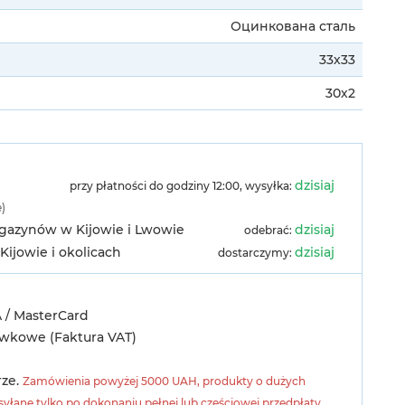
Оцинкована сталь
33х33
30х2
dzisiaj
przy płatności do godziny 12:00, wysyłka:
e)
agazynów w Kijowie i Lwowie
dzisiaj
odebrać:
Kijowie i okolicach
dzisiaj
dostarczymy:
A / MasterCard
ówkowe (Faktura VAT)
rze.
Zamówienia powyżej 5000 UAH, produkty o dużych
yłane tylko po dokonaniu pełnej lub częściowej przedpłaty