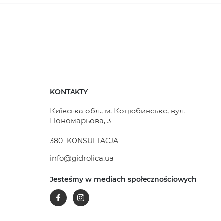
KONTAKTY
Київська обл., м. Коцюбинське, вул.
Пономарьова, 3
380
KONSULTACJA
info@gidrolica.ua
Jesteśmy w mediach społecznościowych
Facebook
Instagram