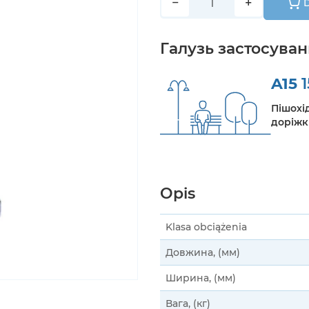
−
+
D
Галузь застосува
A15
1
Пішохід
доріжк
Opis
Klasa obciążenia
Довжина, (мм)
Ширина, (мм)
Вага, (кг)