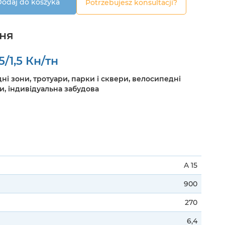
odaj do koszyka
Potrzebujesz konsultacji?
ння
5/1,5 Кн/тн
ні зони, тротуари, парки і сквери, велосипедні
и, індивідуальна забудова
A 15
900
270
6,4