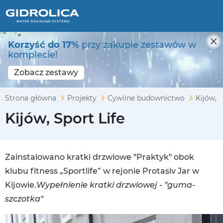
Korzyść do 17%
przy zakupie zestawów w
komplecie!
Zobacz zestawy
Strona główna
Projekty
Cywilne budownictwo
Kijów, S
Kijów, Sport Life
Zainstalowano kratki drzwiowe "Praktyk" obok
klubu fitness „Sportlife” w rejonie Protasiv Jar w
Kijowie.
Wypełnienie kratki drzwiowej - "guma-
szczotka"