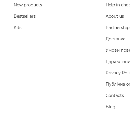
New products
Help in cho
Bestsellers
About us
Kits
Partnership
Доставка
Умови пов
Гідравлічн
Privacy Pol
Публічна о
Сontacts
Blog