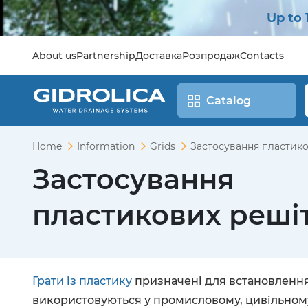
Up to 
About us
Partnership
Доставка
Розпродаж
Contacts
Catalog
Home
Information
Grids
Застосування пластик
Застосування
пластикових реші
Грати із пластику
призначені для встановлення 
використовуються у промисловому, цивільному 