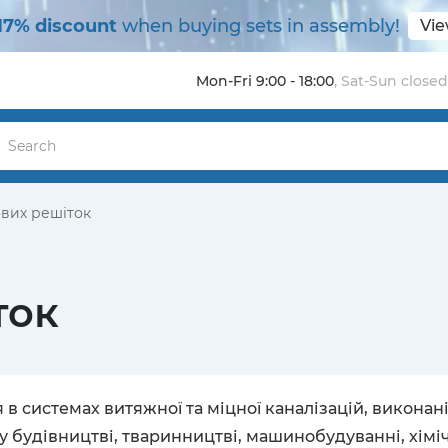
17% discount
when buying sets in assembly!
Vie
Mon-Fri 9:00 - 18:00
,
Sat-Sun closed
ових решіток
ток
в системах витяжної та міцної каналізацій, виконані
будівництві, тваринництві, машинобудуванні, хімічн