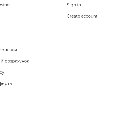
osing
Sign in
Create account
ернення
ий розрахунок
icy
ферта