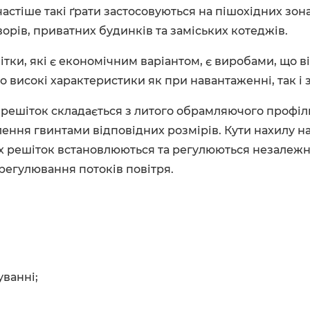
частіше такі ґрати застосовуються на пішохідних зо
ворів, приватних будинків та заміських котеджів.
ітки, які є економічним варіантом, є виробами, що 
о високі характеристики як при навантаженні, так і
 решіток складається з литого обрамляючого профілю
лення гвинтами відповідних розмірів. Кути нахилу 
 решіток встановлюються та регулюються незалежно
 регулювання потоків повітря.
уванні;