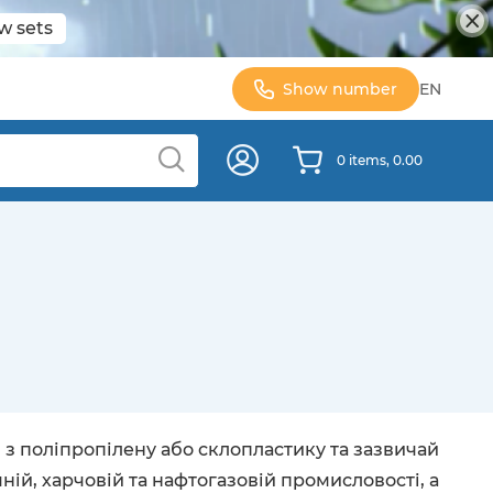
w sets
Show number
EN
0 items, 0.00
 з поліпропілену або склопластику та зазвичай
ій, харчовій та нафтогазовій промисловості, а