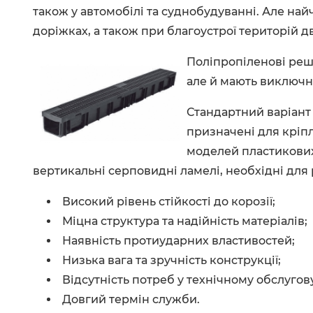
також у автомобілі та суднобудуванні. Але най
доріжках, а також при благоустрої територій д
Поліпропіленові реш
але й мають виключн
Стандартний варіант
призначені для кріп
моделей пластикових
вертикальні серповидні ламелі, необхідні для
Високий рівень стійкості до корозії;
Міцна структура та надійність матеріалів;
Наявність протиударних властивостей;
Низька вага та зручність конструкції;
Відсутність потреб у технічному обслугов
Довгий термін служби.